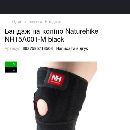
Одяг та взуття
Бандажі
Бандаж на коліно Naturehike
NH15A001-M black
Артикул:
6927595718506
Написати відгук
3
4