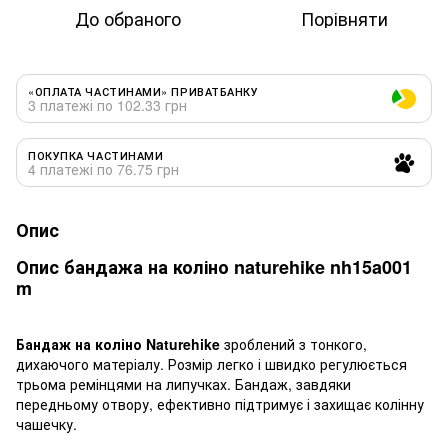
До обраного
Порівняти
«ОПЛАТА ЧАСТИНАМИ» ПРИВАТБАНКУ
3 платежі по 102.33 грн
ПОКУПКА ЧАСТИНАМИ
4 платежі по 76.75 грн
Опис
Опис бандажа на коліно naturehike nh15a001
m
Бандаж на коліно Naturehike
зроблений з тонкого,
дихаючого матеріалу. Розмір легко і швидко регулюється
трьома ремінцями на липучках. Бандаж, завдяки
передньому отвору, ефективно підтримує і захищає колінну
чашечку.