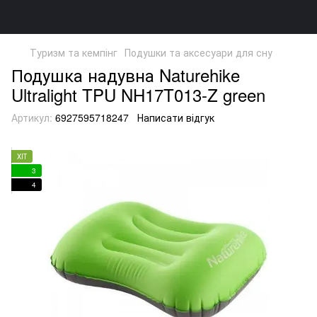
Туризм та кемпінг
Подушки та аксесуари для сну
Подушка надувна Naturehike
Ultralight TPU NH17T013-Z green
Артикул:
6927595718247
Написати відгук
ХІТ
3
4