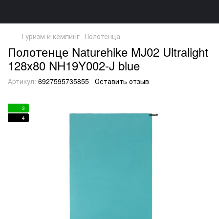
Туризм и кемпинг
Полотенца
Полотенце Naturehike MJ02 Ultralight
128х80 NH19Y002-J blue
Артикул:
6927595735855
Оставить отзыв
3
4