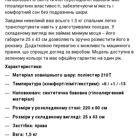
гіпоалергенні властивості, забезпечуючи м’якість і
комфортний сон без подразнень шкіри.
Завдяки невеликій вазі всього 1,5 кг спальник легко
транспортувати навіть у довготривалих походах. У
складеному вигляді він займає мінімум місця – його
габарити 25 х 43 см дозволяють зручно розмістити його в
рюкзаку. Додатковою перевагою є можливість машинного
прання, що спрощує догляд за виробом. Модель доступна в
зеленому кольорі та має офіційну гарантію на один рік.
Характеристики:
Матеріал зовнішнього шару: поліестер 210Т
Температура (комфорт/ліміт/екстрим): +6 / +1 / -13
Наповнювач: синтетична бавовна (гіпоалергенний
матеріал)
Розміри у розкладеному стані: 220 х 80 см
Розміри у складеному вигляді: 25 х 43 см
Застібка: права
Вага: 1,5 кг