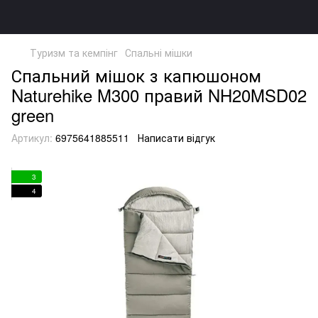
Туризм та кемпінг
Спальні мішки
Спальний мішок з капюшоном
Naturehike M300 правий NH20MSD02
green
Артикул:
6975641885511
Написати відгук
3
4