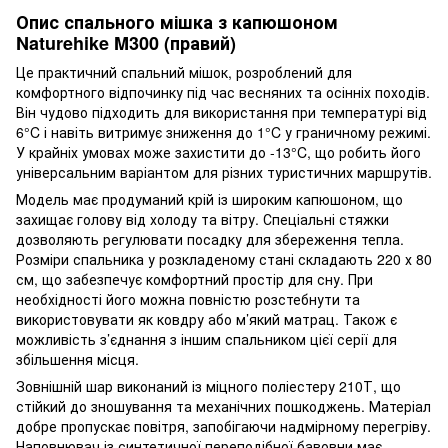
Опис спального мішка з капюшоном
Naturehike M300 (правий)
Це практичний спальний мішок, розроблений для
комфортного відпочинку під час весняних та осінніх походів.
Він чудово підходить для використання при температурі від
6°C і навіть витримує зниження до 1°C у граничному режимі.
У крайніх умовах може захистити до -13°C, що робить його
універсальним варіантом для різних туристичних маршрутів.
Модель має продуманий крій із широким капюшоном, що
захищає голову від холоду та вітру. Спеціальні стяжки
дозволяють регулювати посадку для збереження тепла.
Розміри спальника у розкладеному стані складають 220 х 80
см, що забезпечує комфортний простір для сну. При
необхідності його можна повністю розстебнути та
використовувати як ковдру або м’який матрац. Також є
можливість з’єднання з іншим спальником цієї серії для
збільшення місця.
Зовнішній шар виконаний із міцного поліестеру 210Т, що
стійкий до зношування та механічних пошкоджень. Матеріал
добре пропускає повітря, запобігаючи надмірному перегріву.
Наповнювач із синтетичної переподібної бавовни має