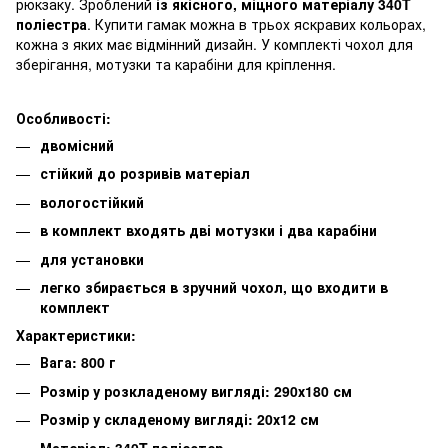
рюкзаку. Зроблений
із якісного, міцного матеріалу 340T
поліестра
. Купити гамак можна в трьох яскравих кольорах,
кожна з яких має відмінний дизайн. У комплекті чохол для
зберігання, мотузки та карабіни для кріплення.
Особливості:
двомісний
стійкий до розривів матеріал
вологостійкий
в комплект входять дві мотузки і два карабіни
для установки
легко збирається в зручний чохол, що входити в
комплект
Характеристики:
Вага: 800 г
Розмір у розкладеному вигляді: 290х180 см
Розмір у складеному вигляді: 20х12 см
Матеріал: 340T поліестер