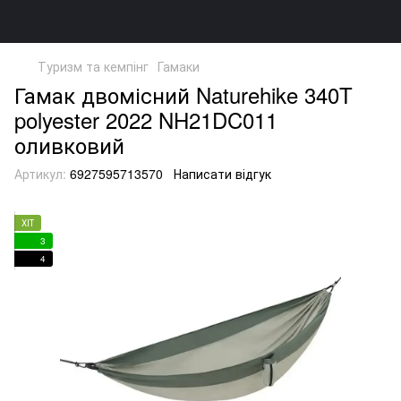
Туризм та кемпінг
Гамаки
Гамак двомісний Naturehike 340T
polyester 2022 NH21DC011
оливковий
Артикул:
6927595713570
Написати відгук
ХІТ
3
4