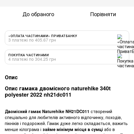
До обраного
Порівняти
«ОПЛАТА ЧАСТИНАМИ» ПРИВАТБАНКУ
3 платежі по 405.67 грн
ПОКУПКА ЧАСТИНАМИ
4 платежі по 304.25 грн
Опис
Опис гамака двомісного naturehike 340t
polyester 2022 nh21dc011
Двомісний гамак Naturehike NH21DC011
створений
спеціально для любителів активного відпочинку, походів,
пікніків і подорожей. Гамак дуже легко складається, важить
менше кілограма і
займе мінімум місця в сумці
або в