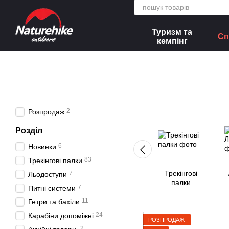
Перейти до основного контенту
Туризм та
Сп
кемпінг
2
Розпродаж
Розділ
6
Новинки
83
Трекінгові палки
Трекінгові
7
Льодоступи
палки
7
Питні системи
11
Гетри та бахіли
24
Карабіни допоміжні
РОЗПРОДАЖ
2