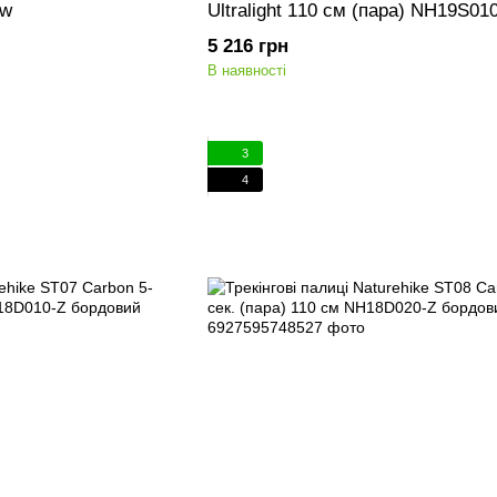
ow
Ultralight 110 см (пара) NH19S010
5 216 грн
В наявності
3
4