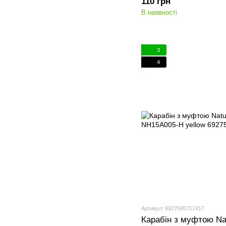
110 грн
В наявності
3
4
Артикул: 6927595717417
Карабін з муфтою Nat