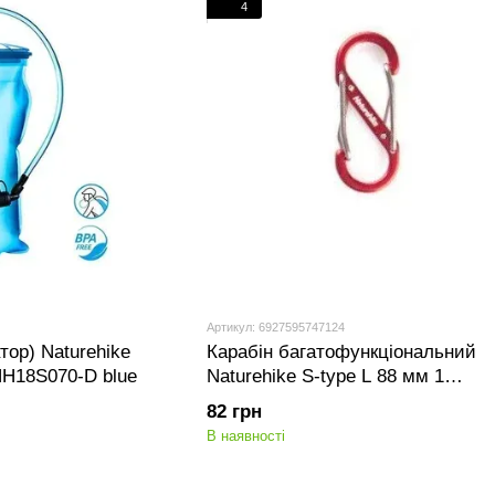
4
Артикул: 6927595747124
тор) Naturehike
Карабін багатофункціональний
NH18S070-D blue
Naturehike S-type L 88 мм 1
pack NH20GS004 red
82 грн
В наявності