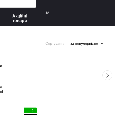
UA
Акційні
товари
Сортування:
за популярністю
ни
ні
3