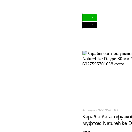
3
4
Артикул: 6927595701638
Карабін багатофункц
муфтою Naturehike D
NH15A008-D blue