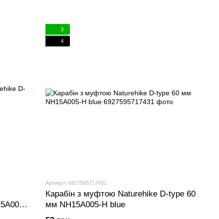
3
4
Артикул: 6927595717431
Карабін з муфтою Naturehike D-type 60
15A004-
мм NH15A005-H blue