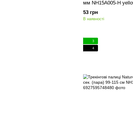
мм NH15A005-H yell
53 грн
В наявності
3
4