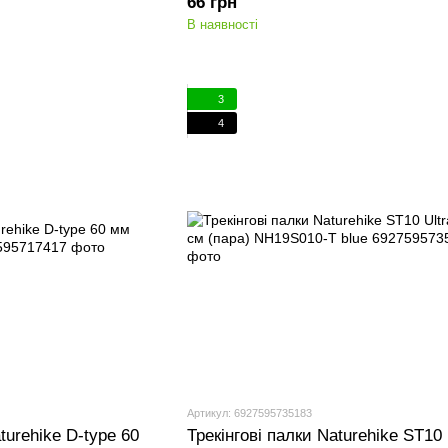
66 грн
В наявності
3
4
Артикул: 6927595735183
urehike D-type 60
Трекінгові палки Naturehike ST10