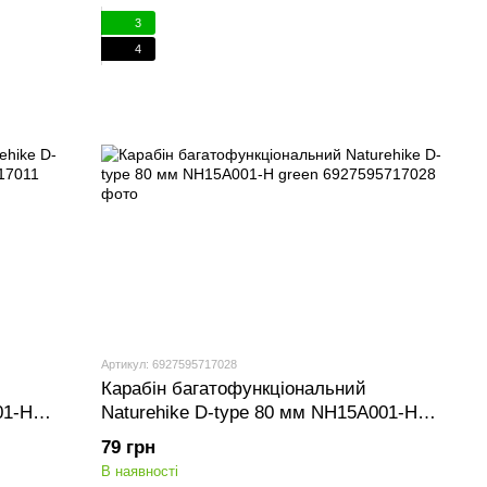
3
4
Артикул: 6927595717028
Карабін багатофункціональний
01-H
Naturehike D-type 80 мм NH15A001-H
green
79 грн
В наявності