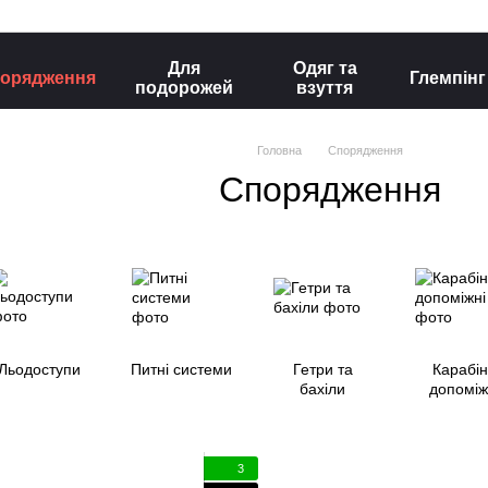
Для
Одяг та
орядження
Глемпінг
подорожей
взуття
Головна
Спорядження
Спорядження
Льодоступи
Питні системи
Гетри та
Карабі
бахіли
допоміж
3