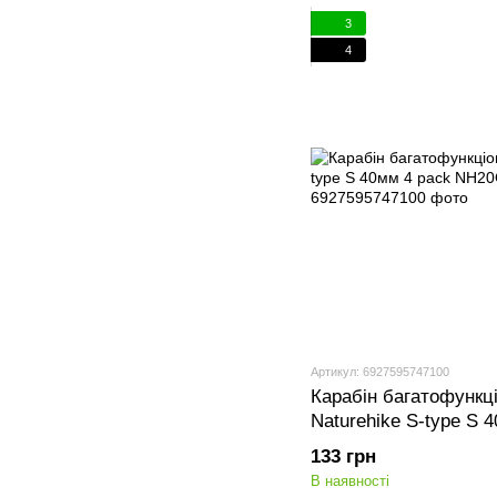
3
4
Артикул: 6927595747100
Карабін багатофункц
Naturehike S-type S 
NH20GS004 red
133 грн
В наявності