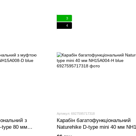
3
4
Артикул: 6927595717318
іональний з
Карабін багатофункціональний
-type 80 мм
Naturehike D-type mini 40 мм NH
H blue