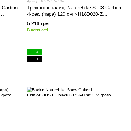
Артикул: 6927595748534
8 Carbon
Трекінгові палиці Naturehike ST08 Carbon
4-сек. (пара) 120 см NH18D020-Z
бордовий
5 216 грн
В наявності
3
4