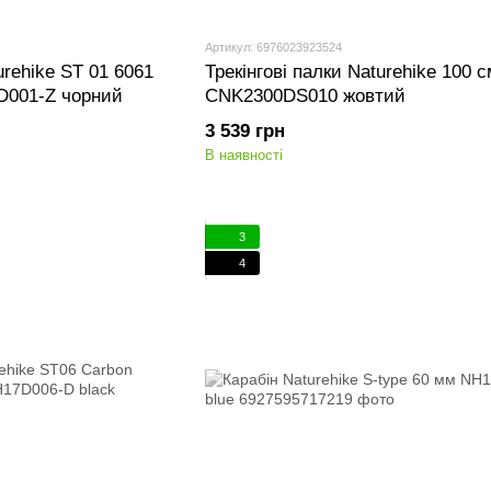
Артикул: 6976023923524
urehike ST 01 6061
Трекінгові палки Naturehike 100 с
D001-Z чорний
CNK2300DS010 жовтий
3 539 грн
В наявності
3
4