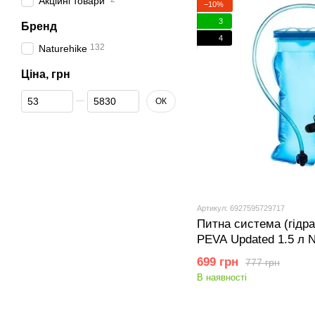
Акційні товари
−10%
3
Бренд
4
132
Naturehike
Ціна, грн
Від Ціна, грн
До Ціна, грн
ОК
Артикул: 6927595729717
Питна система (гідра
PEVA Updated 1.5 л 
699 грн
777 грн
В наявності