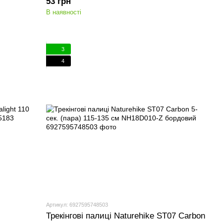
53 грн
В наявності
3
4
Артикул: 6927595748503
Трекінгові палиці Naturehike ST07 Carbon