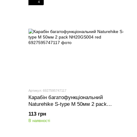
4
Артикул: 6927595747117
Карабін багатофункціональний
Naturehike S-type M 50мм 2 pack
NH20GS004 red
113 грн
В наявності