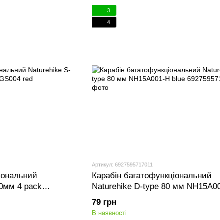
3
4
Артикул: 6927595717011
іональний
Карабін багатофункціональний
40мм 4 pack
Naturehike D-type 80 мм NH15A0
blue
79 грн
В наявності