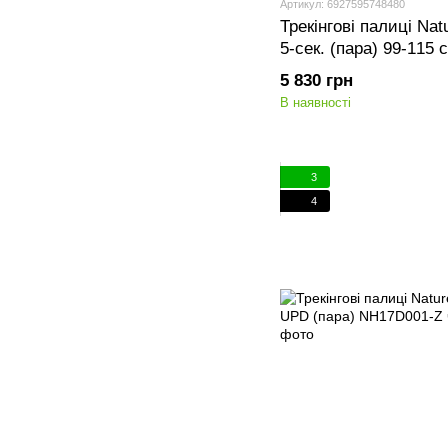
Артикул: 6927595748480
Трекінгові палиці Na
5-сек. (пара) 99-115
бордовий
5 830 грн
В наявності
3
4