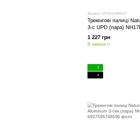
Артикул: 6975641885627
Трекінгові палиці Nat
3-с UPD (пара) NH17
1 227 грн
В наявності
3
4