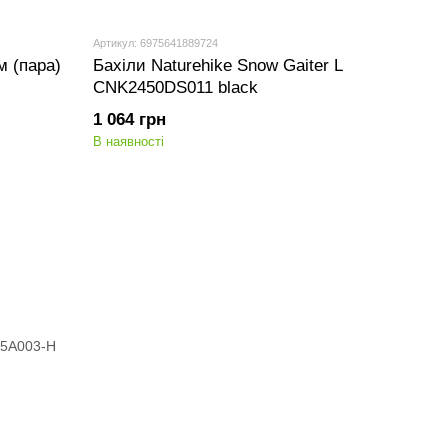
Артикул: 6975641889724
м (пара)
Бахіли Naturehike Snow Gaiter L
CNK2450DS011 black
1 064 грн
В наявності