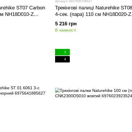
Артикул: 6927595748527
turehike ST07 Carbon
Трекінгові палиці Naturehike ST0
 см NH18D010-Z
4-сек. (пара) 110 см NH18D020-Z
бордовий
5 216 грн
В наявності
3
4