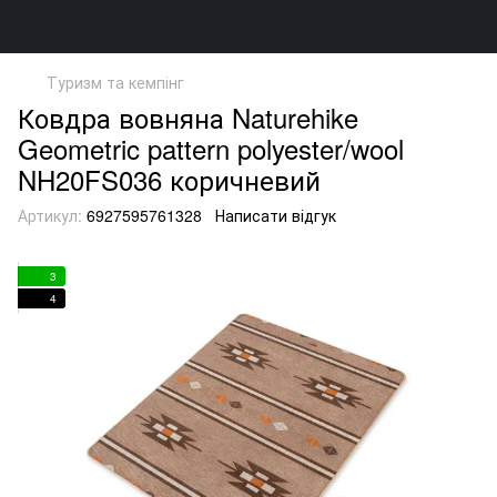
Туризм та кемпінг
Ковдра вовняна Naturehike
Geometric pattern polyester/wool
NH20FS036 коричневий
Артикул:
6927595761328
Написати відгук
3
4