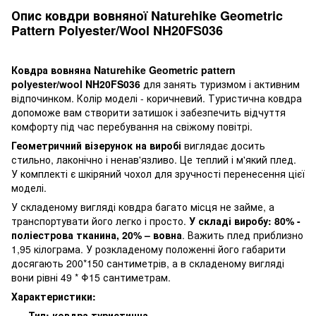
Опис ковдри вовняної Naturehike Geometric
Pattern Polyester/Wool NH20FS036
Ковдра вовняна Naturehike Geometric pattern
polyester/wool NH20FS036
для занять туризмом і активним
відпочинком. Колір моделі - коричневий. Туристична ковдра
допоможе вам створити затишок і забезпечить відчуття
комфорту під час перебування на свіжому повітрі.
Геометричний візерунок на виробі
виглядає досить
стильно, лаконічно і ненав'язливо. Це теплий і м'який плед.
У комплекті є шкіряний чохол для зручності перенесення цієї
моделі.
У складеному вигляді ковдра багато місця не займе, а
транспортувати його легко і просто.
У складі виробу: 80% -
поліестрова тканина, 20% – вовна
. Важить плед приблизно
1,95 кілограма. У розкладеному положенні його габарити
досягають 200*150 сантиметрів, а в складеному вигляді
вони рівні 49 * Φ15 сантиметрам.
Характеристики:
Тип: ковдра туристична