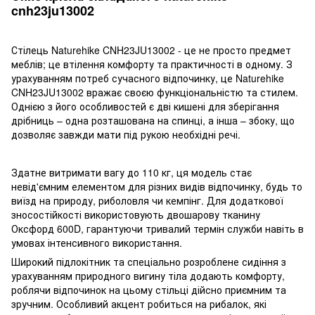
cnh23ju13002
Стілець Naturehike CNH23JU13002 - це не просто предмет
меблів; це втілення комфорту та практичності в одному. З
урахуванням потреб сучасного відпочинку, це Naturehike
CNH23JU13002 вражає своєю функціональністю та стилем.
Однією з його особливостей є дві кишені для зберігання
дрібниць – одна розташована на спинці, а інша – збоку, що
дозволяє завжди мати під рукою необхідні речі.
Здатне витримати вагу до 110 кг, ця модель стає
невід'ємним елементом для різних видів відпочинку, будь то
виїзд на природу, риболовля чи кемпінг. Для додаткової
зносостійкості використовують двошарову тканину
Оксфорд 600D, гарантуючи тривалий термін служби навіть в
умовах інтенсивного використання.
Широкий підлокітник та спеціально розроблене сидіння з
урахуванням природного вигину тіла додають комфорту,
роблячи відпочинок на цьому стільці дійсно приємним та
зручним. Особливий акцент робиться на рибалок, які