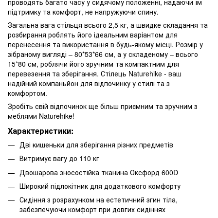
проводять багато часу у сидячому положенні, надаючи їм
підтримку та комфорт, не напружуючи спину.
Загальна вага стільця всього 2,5 кг, а швидке складання та
розбирання роблять його ідеальним варіантом для
перенесення та використання в будь-якому місці. Розмір у
зібраному вигляді – 80*53*66 см, а у складеному – всього
15*80 см, роблячи його зручним та компактним для
перевезення та зберігання. Стілець Naturehike - ваш
надійний компаньйон для відпочинку у стилі та з
комфортом.
Зробіть свій відпочинок ще більш приємним та зручним з
меблями Naturehike!
Характеристики:
Дві кишеньки для зберігання різних предметів
Витримує вагу до 110 кг
Двошарова зносостійка тканина Оксфорд 600D
Широкий підлокітник для додаткового комфорту
Сидіння з розрахунком на естетичний згин тіла,
забезпечуючи комфорт при довгих сидіннях