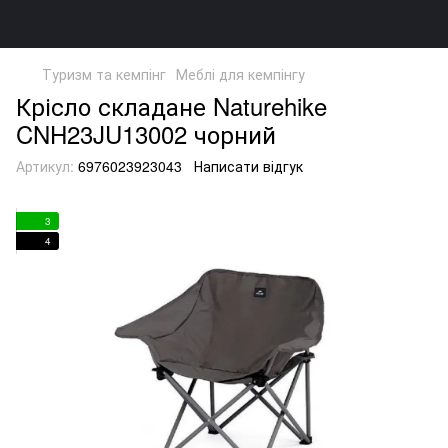
Туризм та кемпінг
Меблі для кемпінгу
Крісло складане Naturehike
CNH23JU13002 чорний
Артикул:
6976023923043
Написати відгук
3
4