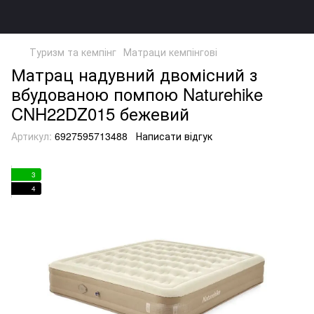
Туризм та кемпінг
Матраци кемпінгові
Матрац надувний двомісний з
вбудованою помпою Naturehike
CNH22DZ015 бежевий
Артикул:
6927595713488
Написати відгук
3
4