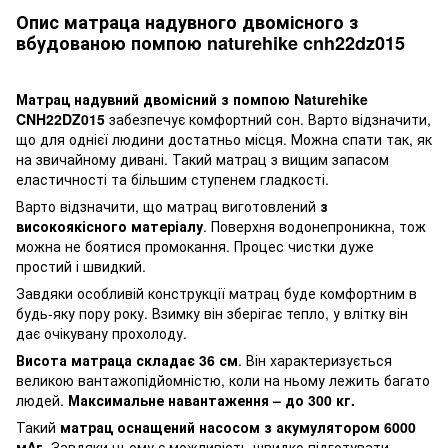
Опис матраца надувного двомісного з
вбудованою помпою naturehike cnh22dz015
Матрац надувний двомісний з помпою Naturehike
CNH22DZ015
забезпечує комфортний сон. Варто відзначити,
що для однієї людини достатньо місця. Можна спати так, як
на звичайному дивані. Такий матрац з вищим запасом
еластичності та більшим ступенем гладкості.
Варто відзначити, що матрац виготовлений
з
високоякісного матеріалу
. Поверхня водонепроникна, тож
можна не боятися промокання. Процес чистки дуже
простий і швидкий.
Завдяки особливій конструкції матрац буде комфортним в
будь-яку пору року. Взимку він зберігає тепло, у влітку він
дає очікувану прохолоду.
Висота матраца складає 36 см
. Він характеризується
великою вантажопідйомністю, коли на ньому лежить багато
людей.
Максимальне навантаження – до 300
кг.
Такий
матрац оснащений насосом з акумулятором 6000
мАг.
Завдяки цьому є можливість швидко підготувати