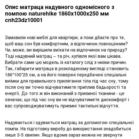
Опис матраца надувного одномісного з
помпою naturehike 1860x1000x250 мм
cnh23dz10001
Замовили нові меблі для квартири, а поки дбаєте про те,
щоб ваш сон був комфортним, а відпочинок повноцінним?
Чи, може, ви вирішили виїхати на відпочинок на природу?
Тоді надувний матрац – та річ, купівля якої вам цікава.
Вибрати саме цю модель із каталогу слід з низки причин.
Так, габарити матраца в розкладеному вигляді становить
186*100*25 см, а на його поверхні передбачені спеціальні
виїмки для правильного прилягання тіла під час сну, тому
після сну ви точно відчуватимете приплив бадьорості та
енергії. До того ж він виконаний з приємної тканини - це
означає, що під час сну ви не відчуватимете дискомфорт і
вас супроводжуватимуть приємні тактильні відчуття.
Надувається і здувається матрац за допомогою спеціальної
помпи. На підготовку виробу до використання знадобиться
лише 3-5 хвилин. Якщо вдома зараз можна не звернути