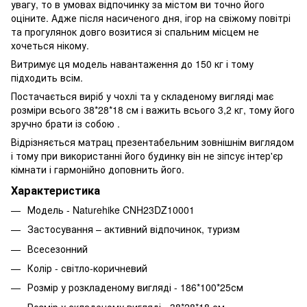
увагу, то в умовах відпочинку за містом ви точно його
оціните. Адже після насиченого дня, ігор на свіжому повітрі
та прогулянок довго возитися зі спальним місцем не
хочеться нікому.
Витримує ця модель навантаження до 150 кг і тому
підходить всім.
Постачається виріб у чохлі та у складеному вигляді має
розміри всього 38*28*18 см і важить всього 3,2 кг, тому його
зручно брати із собою .
Відрізняється матрац презентабельним зовнішнім виглядом
і тому при використанні його будинку він не зіпсує інтер'єр
кімнати і гармонійно доповнить його.
Характеристика
Модель - Naturehike CNH23DZ10001
Застосування – активний відпочинок, туризм
Всесезонний
Колір - світло-коричневий
Розмір у розкладеному вигляді - 186*100*25см
Розмір у складеному вигляді - 38*28*18 см