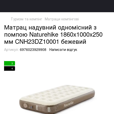
Туризм та кемпінг
Матраци кемпінгові
Матрац надувний одномісний з
помпою Naturehike 1860x1000x250
мм CNH23DZ10001 бежевий
Артикул:
6976023929908
Написати відгук
3
4