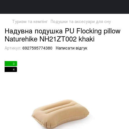
Туризм та кемпінг
Подушки та аксесуари для сну
Надувна подушка PU Flocking pillow
Naturehike NH21ZT002 khaki
Артикул:
6927595774380
Написати відгук
3
4