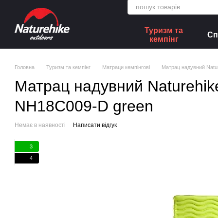
Перейти до основного контенту
Туризм та
Сп
кемпінг
Головна
Туризм та кемпінг
Матраци кемпінгові
Матрац надувний Natu
Матрац надувний Naturehik
NH18C009-D green
Немає в наявності
Написати відгук
3
4