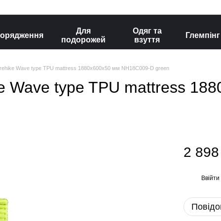
Для
Одяг та
орядження
Глемпінг
подорожей
взуття
rehike Wave type TPU mattress 1880х600х50 мм NH18C009-D green
e Wave type TPU mattress 18
2 898
Ввійти
%
Повідо