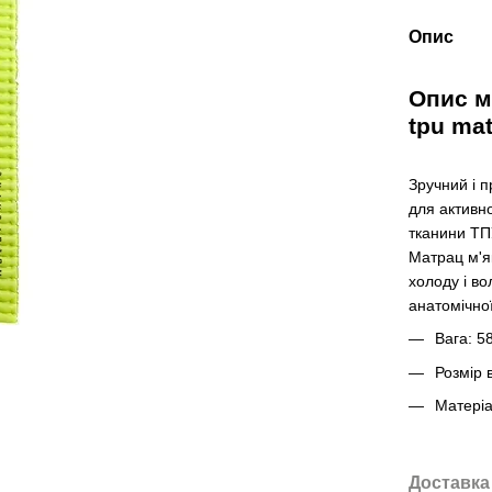
Опис
Опис м
tpu ma
Зручний і 
для активн
тканини ТПУ
Матрац м'я
холоду і в
анатомічно
Вага: 58
Розмір 
Матеріа
Доставка