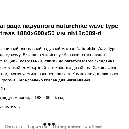
атраца надувного naturehike wave type
ttress 1880х600х50 мм nh18c009-d
практичний одномісний надувний матрац Naturehike Wave type
ого туризму. Виконано з нейлону і бавовни, ламінованої
. Міцний, довговічний, стійкий до багаторазового складання.
ким м'який, комфортний, з хвилястим дизайном. Захищає від
ологи, нижня частина водонепроникна. Компактний, правильної
ї форми. Передбачено клапан для накачування.
2 г;
в надутим вигляді: 188 х 60 х 5 см;
л: нейлон.
Оплата
Гарантія
Повернення та обмін