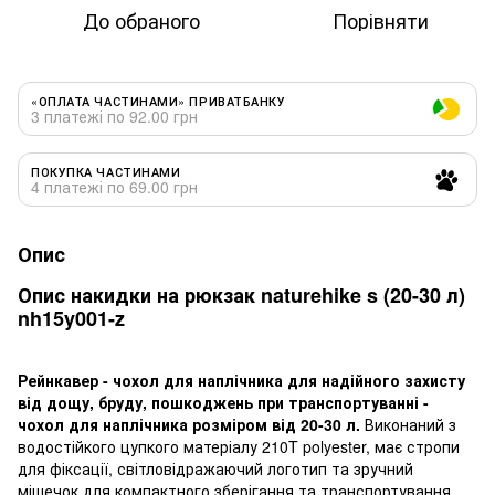
До обраного
Порівняти
«ОПЛАТА ЧАСТИНАМИ» ПРИВАТБАНКУ
3 платежі по 92.00 грн
ПОКУПКА ЧАСТИНАМИ
4 платежі по 69.00 грн
Опис
Опис накидки на рюкзак naturehike s (20-30 л)
nh15y001-z
Рейнкавер - чохол для наплічника для надійного захисту
від дощу, бруду, пошкоджень при транспортуванні -
чохол для наплічника розміром від 20-30 л.
Виконаний з
водостійкого цупкого матеріалу 210T polyester, має стропи
для фіксації, світловідражаючий логотип та зручний
мішечок для компактного зберігання та транспортування.