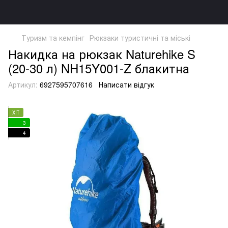
Туризм та кемпінг
Рюкзаки туристичні та міські
Накидка на рюкзак Naturehike S
(20-30 л) NH15Y001-Z блакитна
Артикул:
6927595707616
Написати відгук
ХІТ
3
4