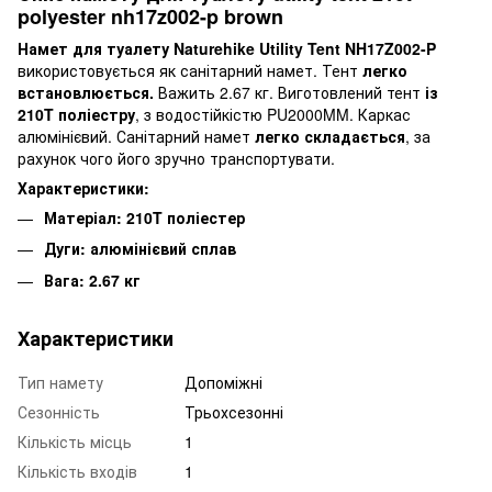
polyester nh17z002-p brown
Намет для туалету Naturehike Utility Tent NH17Z002-P
використовується як санітарний намет. Тент
легко
встановлюється.
Важить 2.67 кг. Виготовлений тент
із
210T поліестру
, з водостійкістю PU2000MM. Каркас
алюмінієвий. Санітарний намет
легко складається
, за
рахунок чого його зручно транспортувати.
Характеристики:
Матеріал: 210T поліестер
Дуги: алюмінієвий сплав
Вага: 2.67 кг
Характеристики
Тип намету
Допоміжні
Сезонність
Трьохсезонні
Кількість місць
1
Кількість входів
1