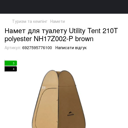
Туризм та кемпінг
Намети
Намет для туалету Utility Tent 210T
polyester NH17Z002-P brown
Артикул:
6927595776100
Написати відгук
3
4