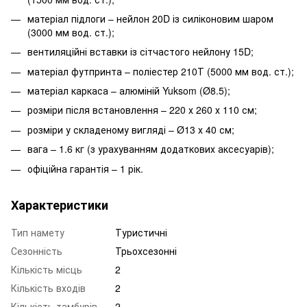
матеріал підлоги – нейлон 20D із силіконовим шаром
(3000 мм вод. ст.);
вентиляційні вставки із сітчастого нейлону 15D;
матеріал футпринта – поліестер 210Т (5000 мм вод. ст.);
матеріал каркаса – алюміній Yuksom (Ø8.5);
розміри після встановлення – 220 х 260 х 110 см;
розміри у складеному вигляді – Ø13 х 40 см;
вага – 1.6 кг (з урахуванням додаткових аксесуарів);
офіційна гарантія – 1 рік.
Характеристики
Тип намету
Туристичні
Сезонність
Трьохсезонні
Кількість місць
2
Кількість входів
2
Кількість тамбурів
2