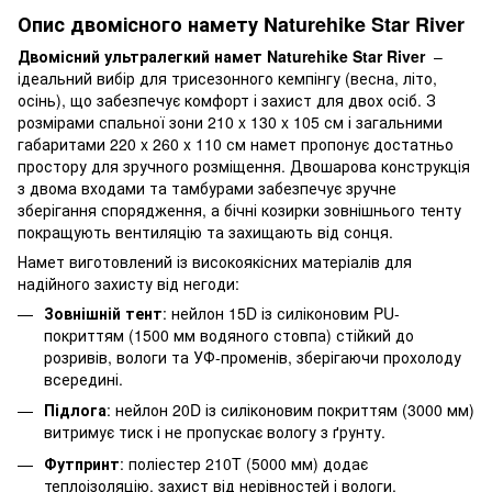
Опис двомісного намету Naturehike Star River
Двомісний ультралегкий намет Naturehike Star River
–
ідеальний вибір для трисезонного кемпінгу (весна, літо,
осінь), що забезпечує комфорт і захист для двох осіб. З
розмірами спальної зони 210 x 130 x 105 см і загальними
габаритами 220 x 260 x 110 см намет пропонує достатньо
простору для зручного розміщення. Двошарова конструкція
з двома входами та тамбурами забезпечує зручне
зберігання спорядження, а бічні козирки зовнішнього тенту
покращують вентиляцію та захищають від сонця.
Намет виготовлений із високоякісних матеріалів для
надійного захисту від негоди:
Зовнішній тент
: нейлон 15D із силіконовим PU-
покриттям (1500 мм водяного стовпа) стійкий до
розривів, вологи та УФ-променів, зберігаючи прохолоду
всередині.
Підлога
: нейлон 20D із силіконовим покриттям (3000 мм)
витримує тиск і не пропускає вологу з ґрунту.
Футпринт
: поліестер 210T (5000 мм) додає
теплоізоляцію, захист від нерівностей і вологи.