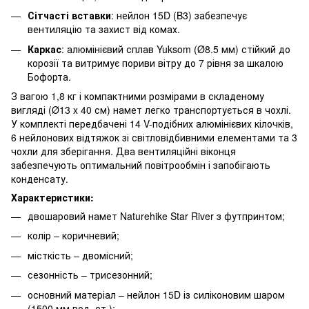
Сітчасті вставки
: нейлон 15D (B3) забезпечує
вентиляцію та захист від комах.
Каркас
: алюмінієвий сплав Yuksom (Ø8.5 мм) стійкий до
корозії та витримує пориви вітру до 7 рівня за шкалою
Бофорта.
З вагою 1,8 кг і компактними розмірами в складеному
вигляді (Ø13 x 40 см) намет легко транспортується в чохлі.
У комплекті передбачені 14 V-подібних алюмінієвих кілочків,
6 нейлонових відтяжок зі світловідбивними елементами та 3
чохли для зберігання. Два вентиляційні віконця
забезпечують оптимальний повітрообмін і запобігають
конденсату.
Характеристики:
двошаровий намет Naturehike Star River з футпринтом;
колір – коричневий;
місткість – двомісний;
сезонність – трисезонний;
основний матеріал – нейлон 15D із силіконовим шаром
(1500 мм вод. ст.);