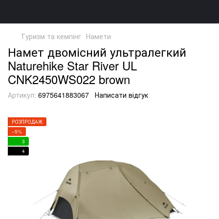
Туризм та кемпінг
Намети
Намет двомісний ультралегкий
Naturehike Star River UL
CNK2450WS022 brown
Артикул:
6975641883067
Написати відгук
РОЗПРОДАЖ
−5%
3
4