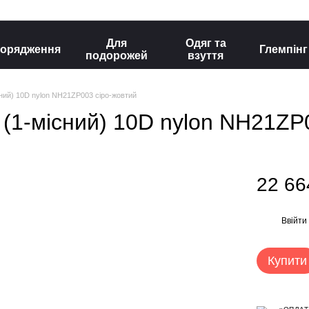
Для
Одяг та
орядження
Глемпінг
подорожей
взуття
місний) 10D nylon NH21ZP003 сіро-жовтий
 I (1-місний) 10D nylon NH21Z
22 66
Ввійти
%
Купити