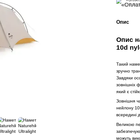
«ОПЛАТ
3 плате
Опис
Опис на
10d ny
Такий намет
зручно тран
Завдяки осо
зовнішніх ф
який є стій
Зовнішня ч
нейлону 10
всередині 
Великою пер
забезпечую
можуть вик