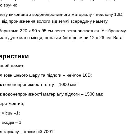
о зручно.
мету виконана з водонепроникного матеріалу - нейлону 10D,
 від проникнення вологи від землі всередину намету.
абаритами 220 x 90 x 95 см легко встановлюється. У зібраному
має дуже мало місця, оскільки його розміри 12 х 26 см. Вага
еристики
нний намет;
л зовнішнього шару та підлоги – нейлон 10D;
к водонепроникності тенту – 1000 мм;
к водонепроникності матеріалу підлоги – 1500 мм;
 сіро-жовтий;
ь місць –1;
ь входів – 1:
л каркасу – алюміній 7001;