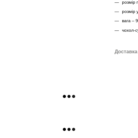
розмір 
розмір 
вага – 9
чохол-с
Доставка