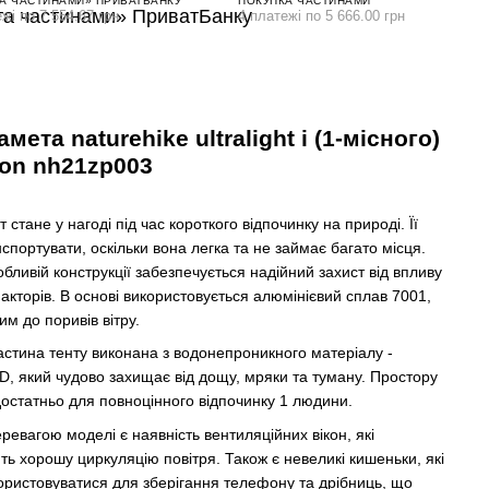
А ЧАСТИНАМИ» ПРИВАТБАНКУ
ПОКУПКА ЧАСТИНАМИ
жі по 7 554.67 грн
4 платежі по 5 666.00 грн
мета naturehike ultralight i (1-місного)
lon nh21zp003
 стане у нагоді під час короткого відпочинку на природі. Її
спортувати, оскільки вона легка та не займає багато місця.
бливій конструкції забезпечується надійний захист від впливу
акторів. В основі використовується алюмінієвий сплав 7001,
ким до поривів вітру.
астина тенту виконана з водонепроникного матеріалу -
D, який чудово захищає від дощу, мряки та туману. Простору
достатньо для повноцінного відпочинку 1 людини.
евагою моделі є наявність вентиляційних вікон, які
ть хорошу циркуляцію повітря. Також є невеликі кишеньки, які
ористовуватися для зберігання телефону та дрібниць, що