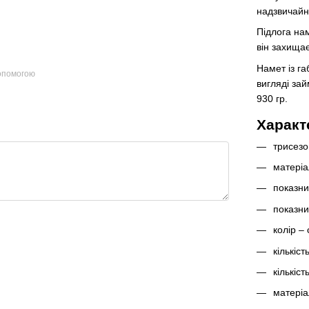
надзвичайн
Підлога на
він захищає
Намет із г
допомогою
вигляді зай
930 гр.
Характ
трисезо
матеріа
показни
показни
колір –
кількіст
кількіст
матеріа