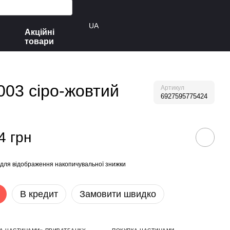
UA
Акційні
товари
P003 сіро-жовтий
Артикул
6927595775424
4 грн
для відображення накопичувальної знижки
В кредит
Замовити швидко