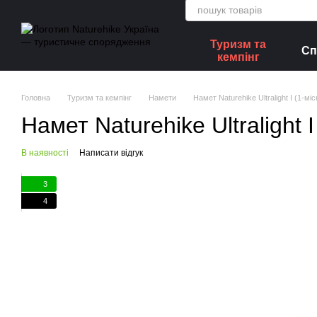
Перейти до основного контенту
Туризм та
Сп
кемпінг
Головна
Туризм та кемпінг
Намети
Намет Naturehike Ultralight I (1-
Намет Naturehike Ultralight
В наявності
Написати відгук
3
4