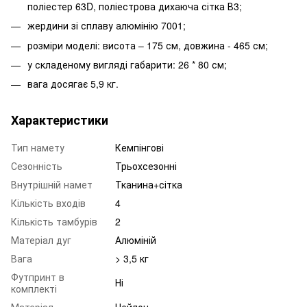
поліестер 63D, поліестрова дихаюча сітка В3;
жердини зі сплаву алюмінію 7001;
розміри моделі: висота – 175 см, довжина - 465 см;
у складеному вигляді габарити: 26 * 80 см;
вага досягає 5,9 кг.
Характеристики
Тип намету
Кемпінгові
Сезонність
Трьохсезонні
Внутрішній намет
Тканина+сітка
Кількість входів
4
Кількість тамбурів
2
Матеріал дуг
Алюміній
Вага
> 3,5 кг
Футпринт в
Ні
комплекті