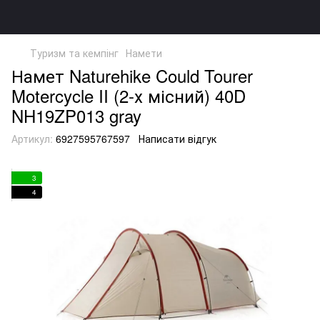
Туризм та кемпінг
Намети
Намет Naturehike Could Tourer
Motercycle II (2-х місний) 40D
NH19ZP013 gray
Артикул:
6927595767597
Написати відгук
3
4