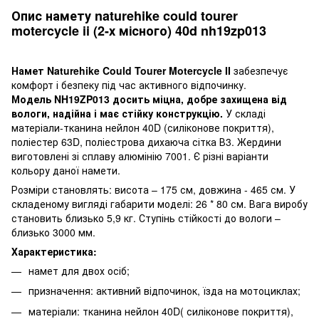
Опис намету naturehike could tourer
motercycle ii (2-х місного) 40d nh19zp013
Намет Naturehike Could Tourer Motercycle II
забезпечує
комфорт і безпеку під час активного відпочинку.
Модель NH19ZP013 досить міцна, добре захищена від
вологи, надійна і має стійку конструкцію.
У складі
матеріали-тканина нейлон 40D (силіконове покриття),
поліестер 63D, поліестрова дихаюча сітка В3. Жердини
виготовлені зі сплаву алюмінію 7001. Є різні варіанти
кольору даної намети.
Розміри становлять: висота – 175 см, довжина - 465 см. У
складеному вигляді габарити моделі: 26 * 80 см. Вага виробу
становить близько 5,9 кг. Ступінь стійкості до вологи –
близько 3000 мм.
Характеристика:
намет для двох осіб;
призначення: активний відпочинок, їзда на мотоциклах;
матеріали: тканина нейлон 40D( силіконове покриття),