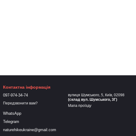
Контактна інформація
097-974-34-74
вулиця Шумського, 5, Київ, 02098
(склад вул. Шумського, 3Г)
Передзвонити вам?
Мапа проїзду
WhatsApp
Telegram
naturehikeukraine@gmail.com