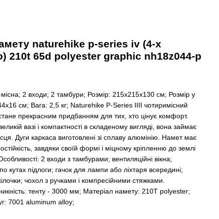
мету naturehike p-series iv (4-х
) 210t 65d polyester graphic nh18z044-p
4-місна; 2 входи; 2 тамбури; Розмір: 215х215х130 см; Розмір у
44х16 см; Вага: 2,5 кг; Naturehike P-Series IІІІ чотиримісний
 стане прекрасним придбанням для тих, хто цінує комфорт.
еликій вазі і компактності в складеному вигляді, вона займає
сця. Дуги каркаса виготовлені зі сплаву алюмінію. Намет має
остійкість, завдяки своїй формі і міцному кріпленню до землі
Особливості: 2 входи з тамбурами; вентиляційні вікна;
о кутах підлоги; гачок для лампи або ліхтаря всередині;
кілочки; чохол з ручками і компресійними стяжками.
кність: тенту - 3000 мм; Матеріал намету: 210T polyester;
г: 7001 aluminum alloy;