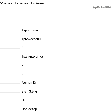
Доставка
Туристичні
Трьохсезонні
4
Тканина+сітка
2
2
Алюміній
2,5 - 3,5 кг
Ні
Поліестер