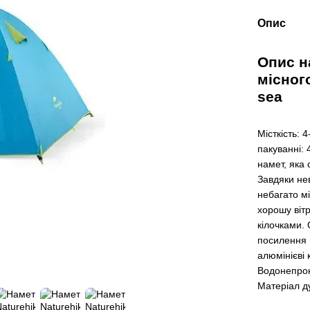
Опис
Опис на
місного
sea
Місткість: 
пакуванні: 
намет, яка
Завдяки нев
небагато мі
хорошу вітр
кілочками. 
посилення п
алюмінієві 
Водонепрони
Матеріал ду