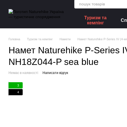
Перейти до основного контенту
Туризм та
Сп
кемпінг
Головна
Туризм та кемпінг
Намети
Намет Naturehike P-Series IV (4-м
Намет Naturehike P-Series I
NH18Z044-P sea blue
Немає в наявності
Написати відгук
3
4