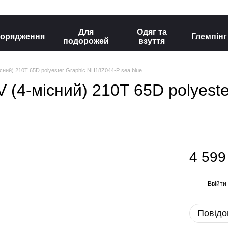
Для
Одяг та
орядження
Глемпінг
подорожей
взуття
існий) 210T 65D polyester Graphic NH18Z044-P sea blue
V (4-місний) 210T 65D polyeste
4 599
Ввійти
%
Повідо