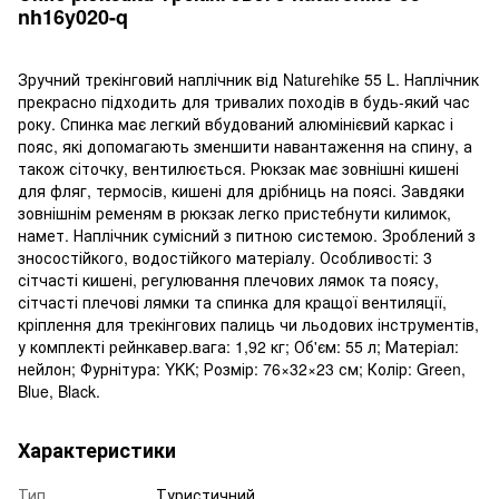
nh16y020-q
Зручний трекінговий наплічник від Naturehike 55 L. Наплічник
прекрасно підходить для тривалих походів в будь-який час
року. Спинка має легкий вбудований алюмінієвий каркас і
пояс, які допомагають зменшити навантаження на спину, а
також сіточку, вентилюється. Рюкзак має зовнішні кишені
для фляг, термосів, кишені для дрібниць на поясі. Завдяки
зовнішнім ременям в рюкзак легко пристебнути килимок,
намет. Наплічник сумісний з питною системою. Зроблений з
зносостійкого, водостійкого матеріалу. Особливості: 3
сітчасті кишені, регулювання плечових лямок та поясу,
сітчасті плечові лямки та спинка для кращої вентиляції,
кріплення для трекінгових палиць чи льодових інструментів,
у комплекті рейнкавер.вага: 1,92 кг; Об'єм: 55 л; Матеріал:
нейлон; Фурнітура: YKK; Розмір: 76×32×23 см; Колір: Green,
Blue, Black.
Характеристики
Тип
Туристичний