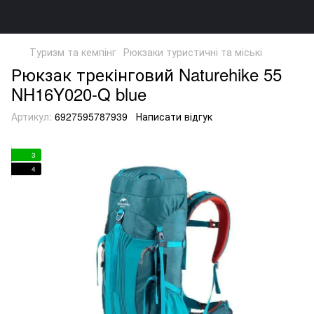
Туризм та кемпінг
Рюкзаки туристичні та міські
Рюкзак трекінговий Naturehike 55
NH16Y020-Q blue
Артикул:
6927595787939
Написати відгук
3
4