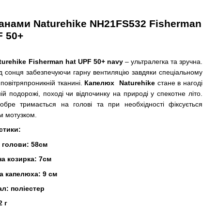
анами Naturehike NH21FS532 Fisherman
F 50+
urehike Fisherman hat UPF 50+ navy
– ультралегка та зручна.
д сонця забезпечуючи гарну вентиляцію завдяки спеціальному
 повітряпроникній тканині.
Капелюх Naturehike
стане в нагоді
ій подорожі, поході чи відпочинку на природі у спекотне літо.
обре тримається на голові та при необхідності фіксується
м мотузком.
стики:
 голови: 58см
а козирка: 7см
а капелюха: 9 см
ал: поліестер
2 г