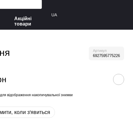
UA
Акційні
товари
ня
Артикул
6927595775226
рн
для відображення накопичувальної знижки
мити, коли з'явиться