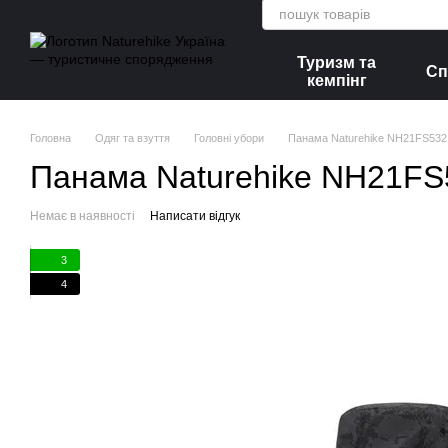
Перейти до основного контенту
Туризм та
Сп
кемпінг
Головна
Одяг та взуття
Головні убори
Панама Naturehike NH21FS532 
Панама Naturehike NH21FS5
Немає в наявності
Написати відгук
3
4