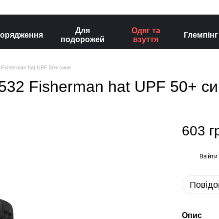
Для
Одяг та
орядження
Глемпінг
подорожей
взуття
Fisherman hat UPF 50+ синя
32 Fisherman hat UPF 50+ си
603 г
Ввійти
%
Повідо
Опис