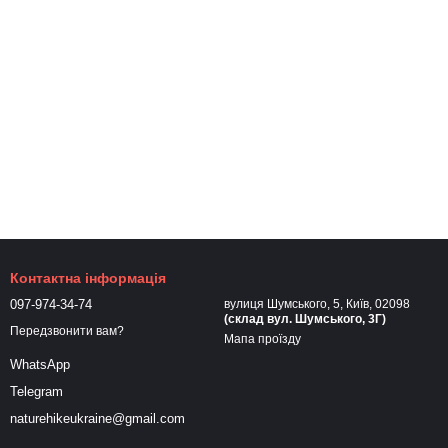
Контактна інформація
097-974-34-74
вулиця Шумського, 5, Київ, 02098
(склад вул. Шумського, 3Г)
Передзвонити вам?
Мапа проїзду
WhatsApp
Telegram
naturehikeukraine@gmail.com