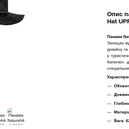
Опис п
Hat UP
Панама Nat
Захищає ві
дизайну та
у туристичн
Капелюх д
спеціальни
Характери
Обхват
Довжин
Глибин
Матері
Вага: 6