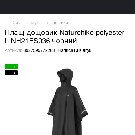
Одяг та взуття
Дощовики
Плащ-дощовик Naturehike polyester
L NH21FS036 чорний
Артикул:
6927595772263
Написати відгук
3
4