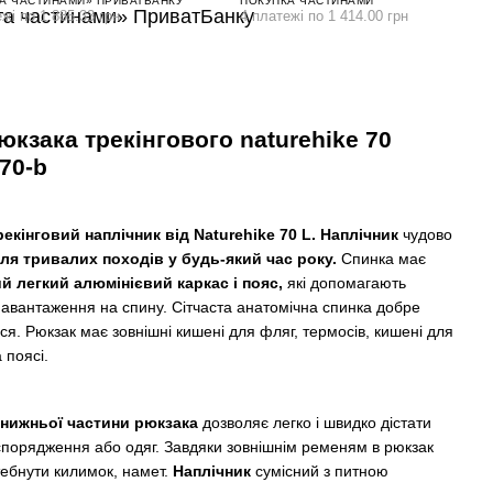
А ЧАСТИНАМИ» ПРИВАТБАНКУ
ПОКУПКА ЧАСТИНАМИ
жі по 1 885.33 грн
4 платежі по 1 414.00 грн
юкзака трекінгового naturehike 70
70-b
екінговий наплічник від Naturehike 70 L.
Наплічник
чудово
ля тривалих походів у будь-який час року.
Спинка має
й легкий алюмінієвий каркас і пояс,
які допомагають
авантаження на спину. Сітчаста анатомічна спинка добре
я. Рюкзак має зовнішні кишені для фляг, термосів, кишені для
 поясі.
 нижньої частини рюкзака
дозволяє легко і швидко дістати
спорядження або одяг. Завдяки зовнішнім ременям в рюкзак
тебнути килимок, намет.
Наплічник
сумісний з питною