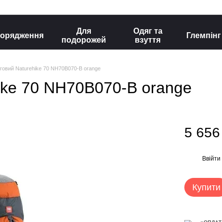
Для
Одяг та
орядження
Глемпінг
подорожей
взуття
нговий Naturehike 70 NH70B070-B orange
hike 70 NH70B070-B orange
5 656
Ввійти
%
Купити