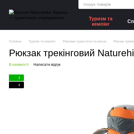
Перейти до основного контенту
Туризм та
Сп
кемпінг
Головна
Туризм та кемпінг
Рюкзаки туристичні та міські
Рюкзак трекі
Рюкзак трекінговий Nature
В наявності
Написати відгук
3
4