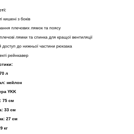
ті:
ті кишені з боків
ання плечових лямок та поясу
і плечові лямки та спинка для кращої вентиляції
 доступ до нижньої частини рюкзака
екті рейнкавер
стики:
70 л
ал: нейлон
ура YKK
: 75 см
: 33 см
а: 27 см
.9 кг