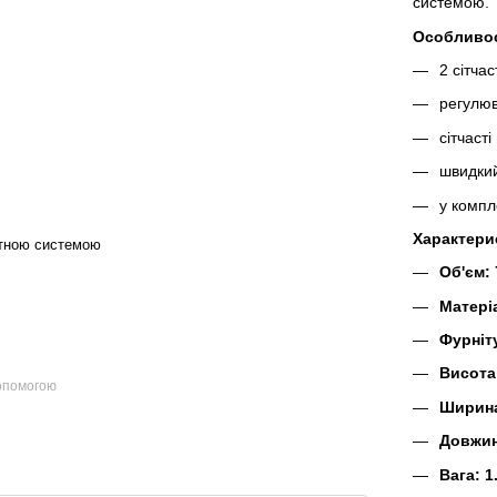
системою.
Особливос
2 сітчас
регулюв
сітчаст
швидкий
у компл
Характери
итною системою
Об'єм: 
Матері
Фурніт
Висота
допомогою
Ширина
Довжин
Вага: 1