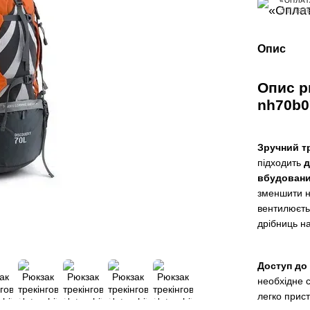
«ОПЛАТ
3 плате
Опис
Опис р
nh70b0
Зручний тр
підходить
д
вбудовани
зменшити н
вентилюєтьс
дрібниць на
Доступ до
необхідне 
легко прис