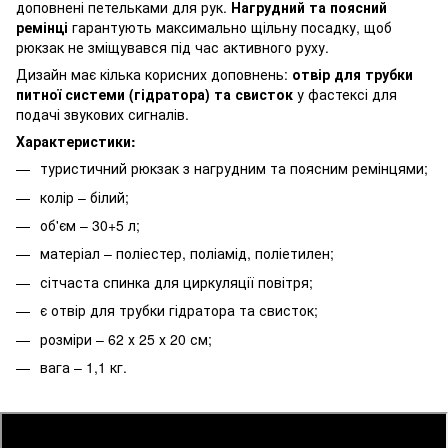
доповнені петельками для рук.
Нагрудний та поясний
ремінці
гарантують максимально щільну посадку, щоб
рюкзак не зміщувався під час активного руху.
Дизайн має кілька корисних доповнень:
отвір для трубки
питної системи (гідратора) та свисток
у фастексі для
подачі звукових сигналів.
Характеристики:
туристичний рюкзак з нагрудним та поясним ремінцями;
колір – білий;
об'єм – 30+5 л;
матеріал – поліестер, поліамід, поліетилен;
сітчаста спинка для циркуляції повітря;
є отвір для трубки гідратора та свисток;
розміри – 62 х 25 х 20 см;
вага – 1,1 кг.