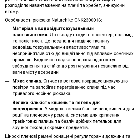
розподіляє навантаження на плечі та хребет, знижуючи
втому.
Особливості рюкзака Naturehike CNK2300016:
Матеріал з водовідштовхувальними
властивостями.
До складу входить поліестер, поліамід
та поліетилен. Це поєднання наділяє тканину
водовідштовхувальними властивостями та
несприйнятливістю до вицвітання під впливом сонячних
променів. Водночас гладка поверхня відштовхує
забруднення та стійка до розтягування незалежно від
ваги вмісту всередині.
М'яка спинка.
Сітчаста вставка покращує циркуляцію
повітря та запобігає перегріванню спини під час
тривалого носіння рюкзака.
Велика кількість кишень та петель для
спорядження.
У моделі є великі бічні кишені, кишеня для
рації на плечовому ремені, система для кріплення
трекінгових палиць та безліч дрібних петельок для
зручної фіксації окремих предметів.
Широкі плечові ремені оснащені регуляторами довжини та