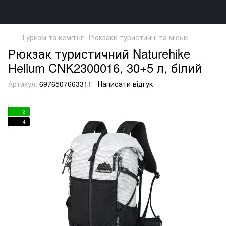
Туризм та кемпінг
Рюкзаки туристичні та міські
Рюкзак туристичний Naturehike
Helium CNK2300016, 30+5 л, білий
Артикул:
6976507663311
Написати відгук
3
4