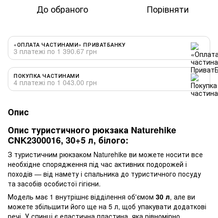
До обраного
Порівняти
«ОПЛАТА ЧАСТИНАМИ» ПРИВАТБАНКУ
3 платежі по 1 390.67 грн
ПОКУПКА ЧАСТИНАМИ
4 платежі по 1 043.00 грн
Опис
Опис туристичного рюкзака Naturehike
CNK2300016, 30+5 л, білого:
З туристичним рюкзаком Naturehike ви можете носити все
необхідне спорядження під час активних подорожей і
походів — від намету і спальника до туристичного посуду
та засобів особистої гігієни.
Модель має 1 внутрішнє відділення об'ємом
30 л
, але ви
можете збільшити його ще на 5 л, щоб упакувати додаткові
речі. У спинці є еластична пластина, яка рівномірно