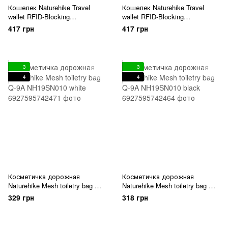
Кошелек Naturehike Travel
Кошелек Naturehike Travel
wallet RFID-Blocking
wallet RFID-Blocking
NH20SN003 grey
NH20SN003 blue
417 грн
417 грн
3
3
4
4
Косметичка дорожная
Косметичка дорожная
Naturehike Mesh toiletry bag Q-
Naturehike Mesh toiletry bag Q-
9A NH19SN010 white
9A NH19SN010 black
329 грн
318 грн