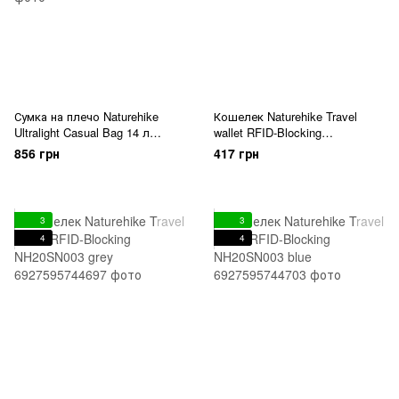
Сумка на плечо Naturehike
Кошелек Naturehike Travel
Ultralight Casual Bag 14 л
wallet RFID-Blocking
NH18B500-B голубая
NH20SN003 black
856 грн
417 грн
3
3
4
4