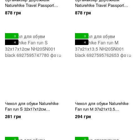
Naturehike Travel Passport
Naturehike Travel Passport
Holder Bag RFID-Blocking
Holder Bag RFID-Blocking
878 грн
878 грн
NH20SN002 черный
NH20SN002 серый
3
3
4
4
Чехол для обуви Naturehike
Чехол для обуви Naturehike
Fan run S 32х17х12cм
Fan run М 37х21х13.5
NH20SN001 black
NH20SN001 black
281 грн
294 грн
3
3