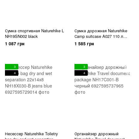
Сумка спортивная Naturehike L
Сумка дорожная Naturehike
NH19SN002 black
Сamp suitcase A027 110 л
NH18X027-L grey
1 087 грн
1 585 грн
3
3
4
4
Несеcсер Naturehike Toiletry
Органайзер дорожный