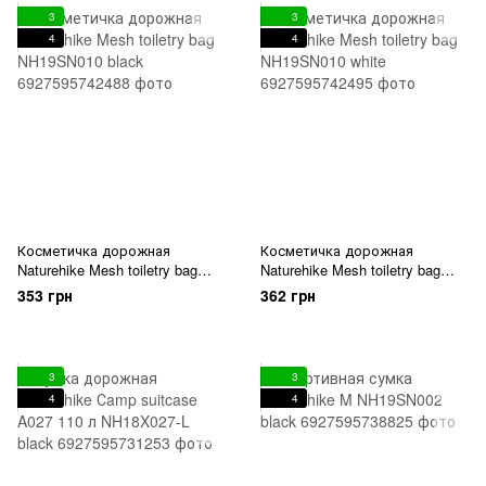
3
3
4
4
Косметичка дорожная
Косметичка дорожная
Naturehike Mesh toiletry bag
Naturehike Mesh toiletry bag
NH19SN010 black
NH19SN010 white
353 грн
362 грн
3
3
4
4