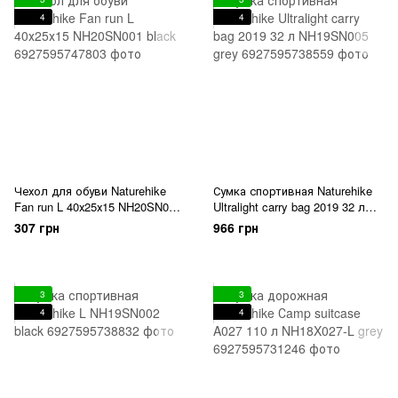
4
4
Чехол для обуви Naturehike
Сумка спортивная Naturehike
Fan run L 40х25х15 NH20SN001
Ultralight carry bag 2019 32 л
black
NH19SN005 grey
307 грн
966 грн
3
3
4
4