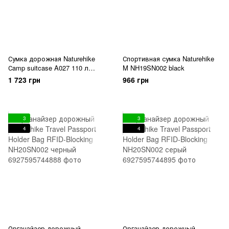
Сумка дорожная Naturehike
Спортивная сумка Naturehike
Сamp suitcase A027 110 л
M NH19SN002 black
NH18X027-L black
1 723 грн
966 грн
3
3
4
4
Органайзер дорожный
Органайзер дорожный