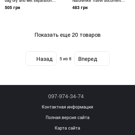
bag dry and wet separation
Naturehike Travel document
22х14х8 NH18X030-B jeans blue
package NH17C001-B черный
505 грн
483 грн
Показать еще 20 товаров
Назад
Вперед
5
из 8
097-974-34-74
Контактная информация
Полная версия сайта
Карта сайта