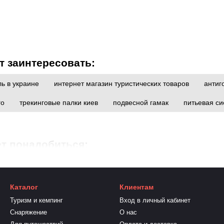
т заинтересовать:
ь в украине
интернет магазин туристических товаров
антиг
го
трекинговые палки киев
подвесной гамак
питьевая си
т понадобиться:
ов
купить плащ накидку от дождя
туристические коврики це
ны
купить матрас в палатку
походная горелка купить
куп
Каталог
Клиентам
Туризм и кемпинг
Вход в личный кабинет
Снаряжение
О нас
Ледоступы: уверенное сцепление 