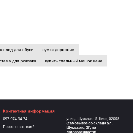
ололед для обуви
сумки дорожние
стема для рюкзака
купить спальный мешок цена
на
подушка в поход
оборудование для походов
ить фонарь кемпинг
туристические рюкзаки распродажа
Контактная информация
097-974-34-74
улица Шумского, 5, Киев, 02098
(самовывоз cо склада ул.
Перезвонить вам?
Шумского, 3Г, по
на льду и снегу
договоренности)