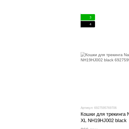
3
4
Артикул: 6927595769706
Кошки для трекинга 
XL NH19HJ002 black