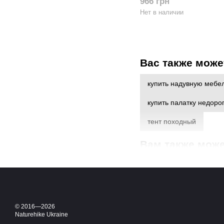
966 грн
Нет в наличии
Вас также може
купить надувную мебел
купить палатку недоро
тент походный
Вам также може
термобокс для продукт
туристические караби
© 2016—2026
Naturehike Ukraine