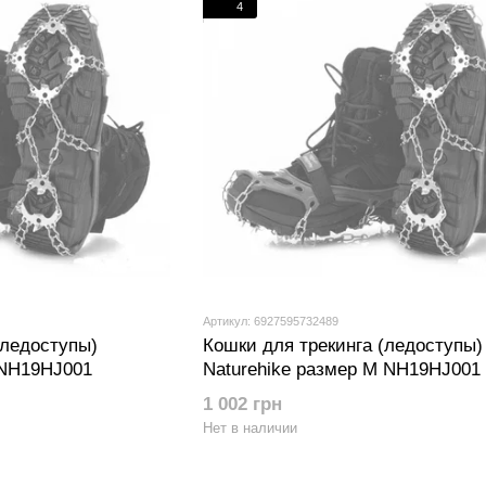
4
Артикул: 6927595732489
(ледоступы)
Кошки для трекинга (ледоступы)
 NH19HJ001
Naturehike размер M NH19HJ001
1 002 грн
Нет в наличии