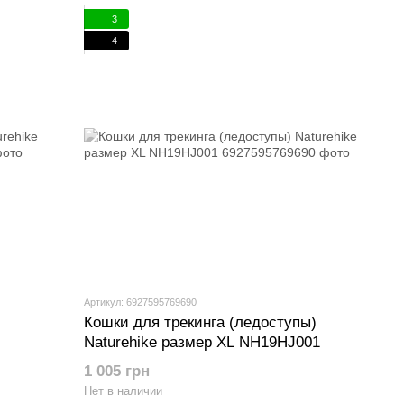
3
4
Артикул: 6927595769690
Кошки для трекинга (ледоступы)
Naturehike размер XL NH19HJ001
1 005 грн
Нет в наличии