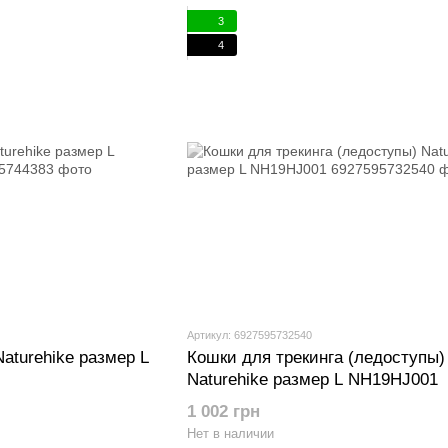
3
4
Артикул: 6927595732540
aturehike размер L
Кошки для трекинга (ледоступы)
Naturehike размер L NH19HJ001
1 002 грн
Нет в наличии