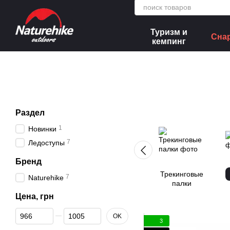
Перейти к основному контенту
Туризм и
Сна
кемпинг
Раздел
1
Новинки
7
Ледоступы
Бренд
Трекинговые
7
Naturehike
палки
Цена, грн
От Цена, грн
До Цена, грн
OK
3