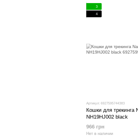
3
4
Артикул: 6927595744383
Кошки для трекинга N
NH19HJ002 black
966 грн
Нет в наличии