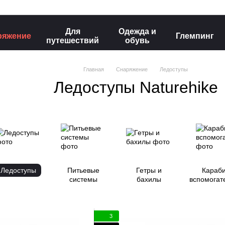
Для
Одежда и
ряжение
Глемпинг
путешествий
обувь
Главная
Снаряжение
Ледоступы
Ледоступы Naturehike
Ледоступы
Питьевые
Гетры и
Караб
системы
бахилы
вспомогат
3