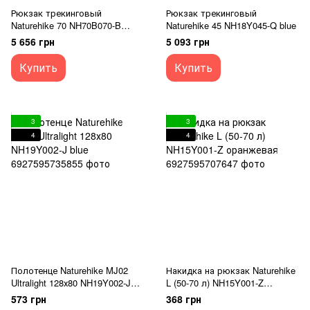
Рюкзак трекинговый
Рюкзак трекинговый
Naturehike 70 NH70B070-B
Naturehike 45 NH18Y045-Q blue
orange
5 656 грн
5 093 грн
Купить
Купить
3
3
4
4
Полотенце Naturehike MJ02
Накидка на рюкзак Naturehike
Ultralight 128х80 NH19Y002-J
L (50-70 л) NH15Y001-Z
blue
оранжевая
573 грн
368 грн