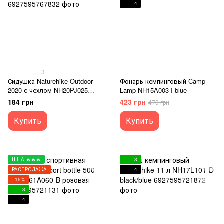
4
3
Сидушка Naturehike Outdoor
Фонарь кемпинговый Camp
2020 с чехлом NH20PJ025
Lamp NH15A003-I blue
army green
184 грн
423 грн
470 грн
Купить
Купить
ЦІНА 🔥🔥🔥
3
РАСПРОДАЖА
4
−15%
3
4