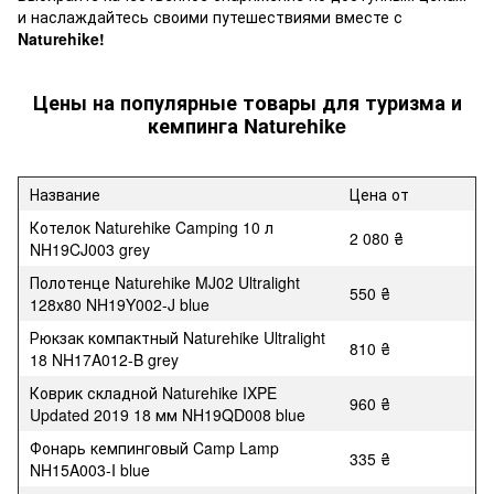
и наслаждайтесь своими путешествиями вместе с
Naturehike!
Цены на популярные товары для туризма и
кемпинга Naturehike
Название
Цена от
Котелок Naturehike Camping 10 л
2 080 ₴
NH19CJ003 grey
Полотенце Naturehike MJ02 Ultralight
550 ₴
128х80 NH19Y002-J blue
Рюкзак компактный Naturehike Ultralight
810 ₴
18 NH17A012-B grey
Коврик складной Naturehike IXPE
960 ₴
Updated 2019 18 мм NH19QD008 blue
Фонарь кемпинговый Camp Lamp
335 ₴
NH15A003-I blue