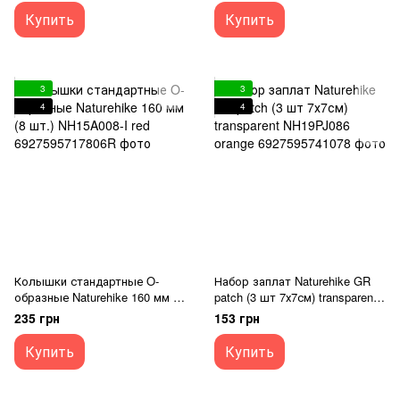
Купить
Купить
3
3
4
4
Колышки стандартные O-
Набор заплат Naturehike GR
образные Naturehike 160 мм (8
patch (3 шт 7х7см) transparent
шт.) NH15A008-I red
NH19PJ086 orange
235 грн
153 грн
Купить
Купить