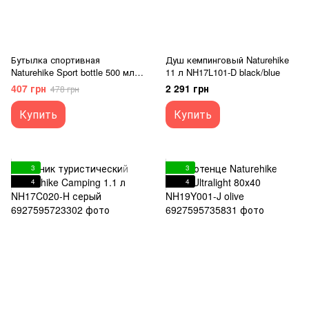
Бутылка спортивная
Душ кемпинговый Naturehike
Naturehike Sport bottle 500 мл
11 л NH17L101-D black/blue
NH61A060-B розовая
407 грн
2 291 грн
478 грн
Купить
Купить
3
3
4
4