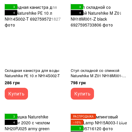
3
3
4
4
Складная канистра для воды
Стул складной со спинкой
Naturehike РЕ 10 л NH14S002-T
Naturehike M Z01 NH18M001-Z
black
286 грн
798 грн
Купить
Купить
3
РАСПРОДАЖА
4
−10%
3