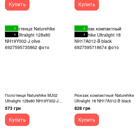
Купить
Купить
3
3
4
4
Полотенце Naturehike MJ02
Рюкзак компактный Naturehike
Ultralight 128х80 NH19Y002-J
Ultralight 18 NH17A012-B black
olive
573 грн
828 грн
Купить
Купить