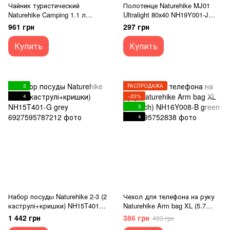
Чайник туристический
Полотенце Naturehike MJ01
Naturehike Camping 1.1 л
Ultralight 80х40 NH19Y001-J
NH17C020-H серый
olive
961 грн
297 грн
Купить
Купить
3
РАСПРОДАЖА
4
−20%
3
4
Набор посуды Naturehike 2-3 (2
Чехол для телефона на руку
каструлі+кришки) NH15T401-G
Naturehike Arm bag XL (5.7
grey
inch) NH16Y008-B green
1 442 грн
386 грн
483 грн