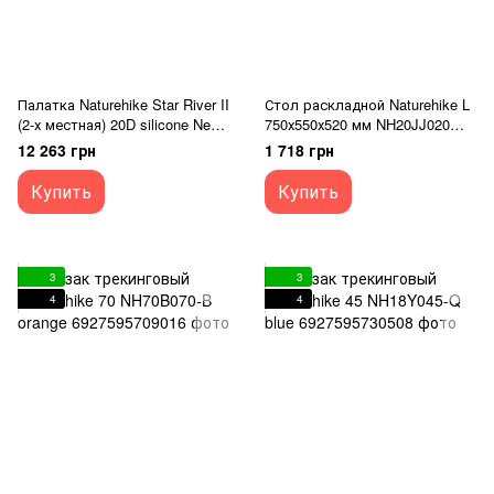
Палатка Naturehike Star River II
Стол раскладной Naturehike L
(2-х местная) 20D silicone New
750х550х520 мм NH20JJ020
version + footprint NH17T012-T
black
12 263 грн
1 718 грн
green
Купить
Купить
3
3
4
4