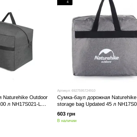
4
Артикул: 6927595724910
 Naturehike Outdoor
Сумка-баул дорожная Naturehike
100 л NH17S021-L
storage bag Updated 45 л NH17S
серая
603 грн
В наличии