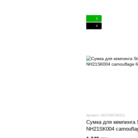
3
4
Артикул: 6927595796313
Сумка для кемпинга 
NH21SK004 camoufla