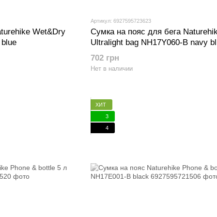
Артикул: 6927595723623
turehike Wet&Dry
Сумка на пояс для бега Naturehi
 blue
Ultralight bag NH17Y060-B navy b
702 грн
Нет в наличии
ХИТ
3
4