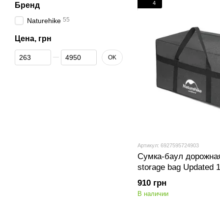
4
Бренд
55
Naturehike
Цена, грн
От Цена, грн
До Цена, грн
OK
Артикул: 6927595724903
Сумка-баул дорожная
storage bag Updated 
темно-серая
910 грн
В наличии