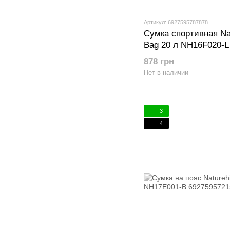
Артикул: 6927595787878
Сумка спортивная Na
Bag 20 л NH16F020-L
878 грн
Нет в наличии
3
4