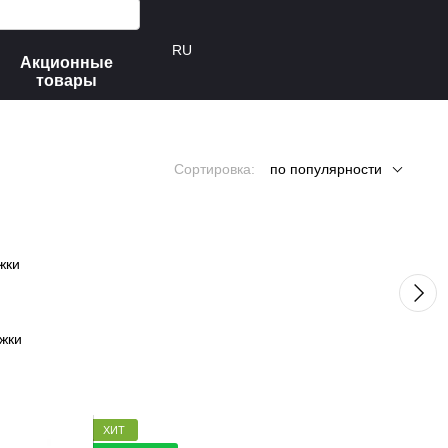
RU
Акционные
товары
e
Сортировка:
по популярности
жки
ХИТ