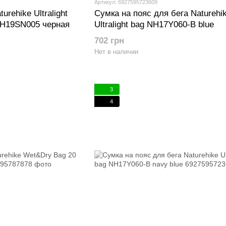
Артикул: 6927595723609
rehike Ultralight
Сумка на пояс для бега Naturehi
 NH19SN005 черная
Ultralight bag NH17Y060-B blue
702 грн
Нет в наличии
3
4