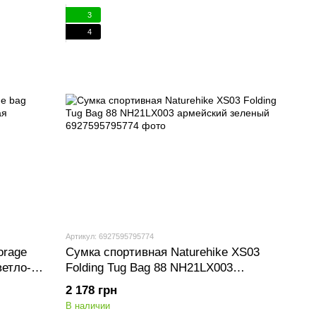
3
4
Артикул: 6927595795774
orage
Сумка спортивная Naturehike XS03
ветло-
Folding Tug Bag 88 NH21LX003
армейский зеленый
2 178 грн
В наличии