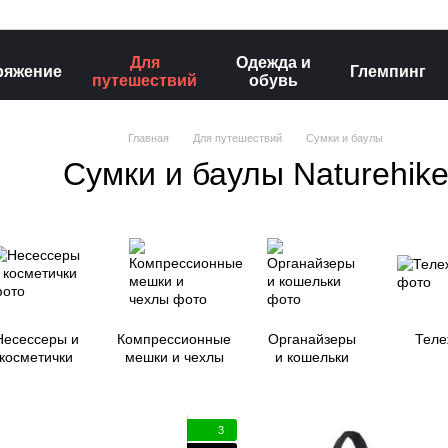
Для
Одежда и
ряжение
Глемпинг
путешествий
обувь
Главная
Для путешествий
Сумки и баулы
Сумки и баулы Naturehik
Несессеры и
Компрессионные
Органайзеры
Теле
косметички
мешки и чехлы
и кошельки
3