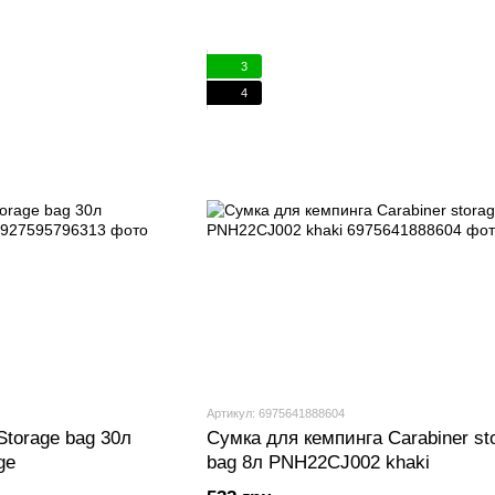
3
4
Артикул: 6975641888604
Storage bag 30л
Сумка для кемпинга Carabiner st
ge
bag 8л PNH22CJ002 khaki