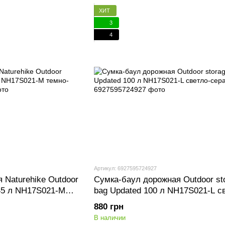
ХИТ
3
4
Артикул: 6927595724927
 Naturehike Outdoor
Сумка-баул дорожная Outdoor st
 45 л NH17S021-M
bag Updated 100 л NH17S021-L с
серая
880 грн
В наличии