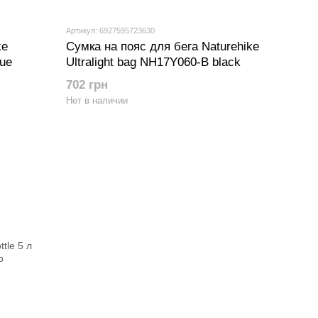
Артикул: 6927595723630
ke
Сумка на пояс для бега Naturehike
lue
Ultralight bag NH17Y060-B black
702 грн
Нет в наличии