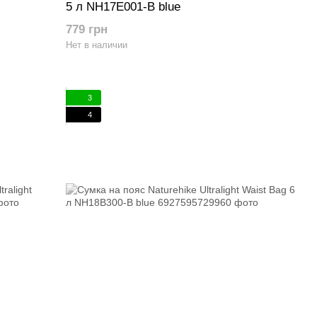
5 л NH17E001-B blue
779 грн
Нет в наличии
3
4