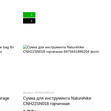
3
4
Артикул: 6975641886204
orage
Сумка для инструмента Naturehike
CNH22SN018 горчичная