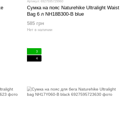
Артикул: 6927595729960
ke
Сумка на пояс Naturehike Ultralight Waist
Bag 6 л NH18B300-B blue
585 грн
Нет в наличии
3
4