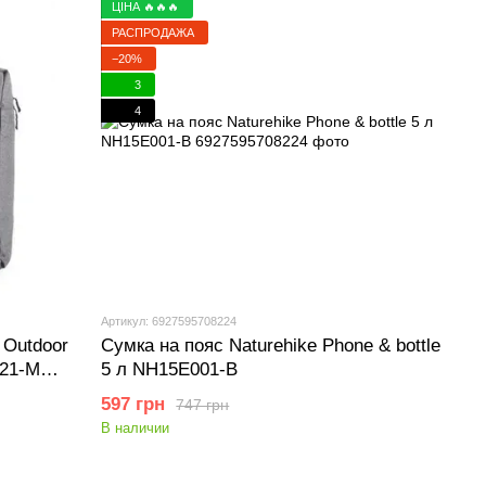
ЦІНА 🔥🔥🔥
РАСПРОДАЖА
−20%
3
4
Артикул: 6927595708224
 Outdoor
Сумка на пояс Naturehike Phone & bottle
021-M
5 л NH15E001-B
597 грн
747 грн
В наличии