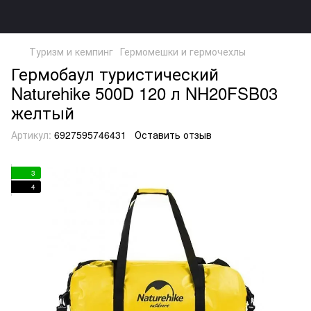
Туризм и кемпинг
Гермомешки и гермочехлы
Гермобаул туристический
Naturehike 500D 120 л NH20FSB03
желтый
Артикул:
6927595746431
Оставить отзыв
3
4