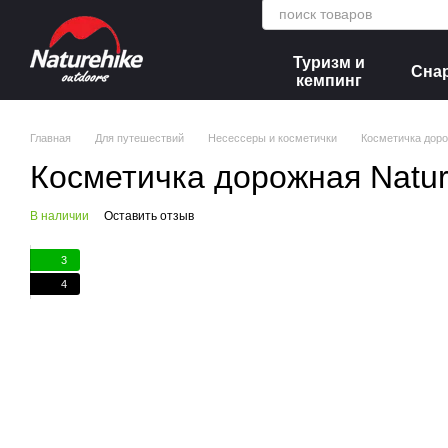
Перейти к основному контенту
Туризм и
Сна
кемпинг
Главная
Для путешествий
Несессеры и косметички
Косметичка доро
Косметичка дорожная Nature
В наличии
Оставить отзыв
3
4