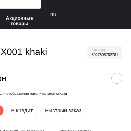
RU
Акционные
товары
LX001 khaki
Артикул
6927595782781
рн
для отображения накопительной скидки
В кредит
Быстрый заказ