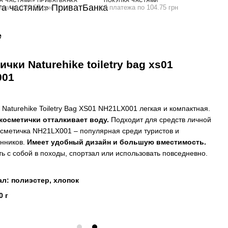
А ЧАСТЯМИ» ПРИВАТБАНКА
ПОКУПКА ЧАСТЯМИ
ежа по 139.67 грн
4 платежа по 104.75 грн
е
чки Naturehike toiletry bag xs01
001
 Naturehike Toiletry Bag XS01 NH21LX001 легкая и компактная.
косметички отталкивает воду.
Подходит для средств личной
осметичка NH21LX001 – популярная среди туристов и
енников.
Имеет удобный дизайн и большую вместимость.
ь с собой в походы, спортзал или использовать повседневно.
л: полиэстер, хлопок
0 г