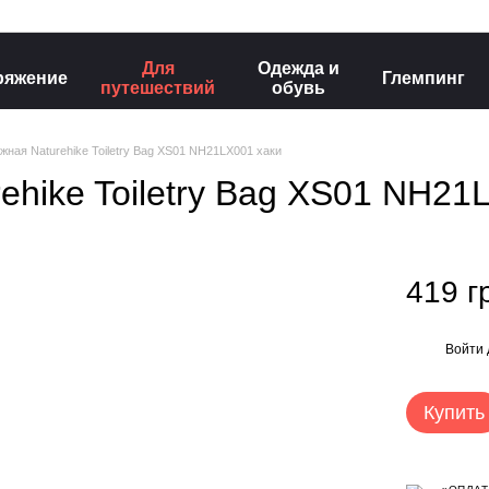
Для
Одежда и
ряжение
Глемпинг
путешествий
обувь
жная Naturehike Toiletry Bag XS01 NH21LX001 хаки
hike Toiletry Bag XS01 NH21
419 г
Войти
%
Купить