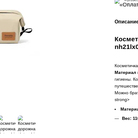
«ОПЛАТ
3 плат
Описани
Космети
nh21lx
Косметичка
Материал 
гигиены. К
путешеств
Можно брат
strong>
Материа
Вес: 11