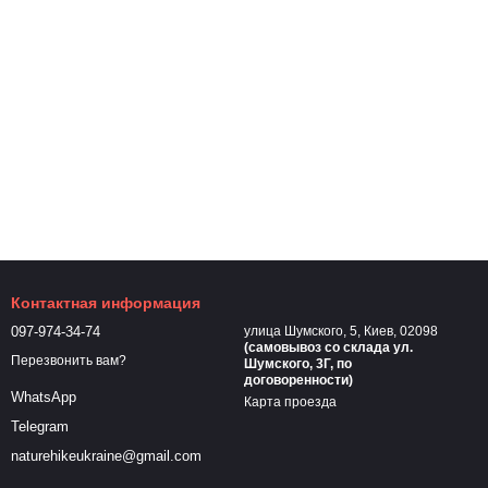
Контактная информация
097-974-34-74
улица Шумского, 5, Киев, 02098
(самовывоз cо склада ул.
Перезвонить вам?
Шумского, 3Г, по
договоренности)
WhatsApp
Карта проезда
Telegram
naturehikeukraine@gmail.com