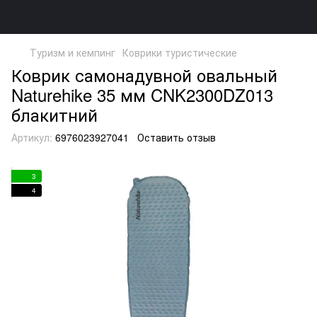
Туризм и кемпинг
Коврики туристические
Коврик самонадувной овальный
Naturehike 35 мм CNK2300DZ013
блакитний
Артикул:
6976023927041
Оставить отзыв
3
4