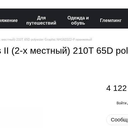
Для
Одежда и
ряжение
Глемпинг
путешествий
обувь
2-х местный) 210T 65D polyester Graphic NH18Z022-P оранжевый
 II (2-х местный) 210T 65D pol
4 122
Войти
%
Сообщи