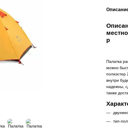
Описани
Описани
местног
p
Палатка ра
можно быст
полиэстер 
внутри буд
надежны, с
также дост
Характ
двухмес
тип-по