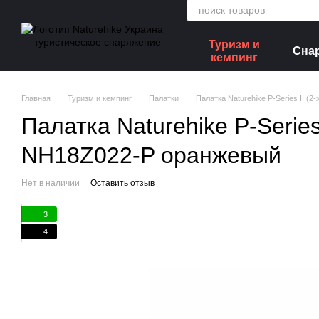
Перейти к основному контенту
Туризм и
Сна
кемпинг
Главная
Туризм и кемпинг
Палатки
Палатка Naturehike P-Series II (
Палатка Naturehike P-Series
NH18Z022-P оранжевый
Нет в наличии
Оставить отзыв
3
4