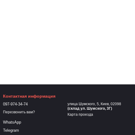
Контактная информация
097-974-34-74
улица Шумского, 5, Киев, 02098
(склад ул. Шумского, 3Г)
Перезвонить вам?
Карта проезда
WhatsApp
Telegram