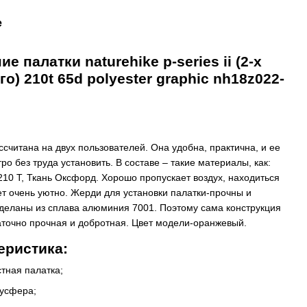
е
е палатки naturehike p-series ii (2-х
о) 210t 65d polyester graphic nh18z022-
ссчитана на двух пользователей. Она удобна, практична, и ее
ро без труда установить. В составе – такие материалы, как:
210 Т, Ткань Оксфорд. Хорошо пропускает воздух, находиться
ет очень уютно. Жерди для установки палатки-прочны и
деланы из сплава алюминия 7001. Поэтому сама конструкция
аточно прочная и добротная. Цвет модели-оранжевый.
еристика:
тная палатка;
лусфера;