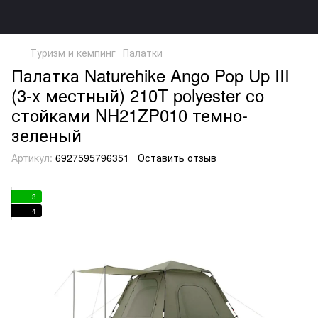
Туризм и кемпинг
Палатки
Палатка Naturehike Ango Pop Up III
(3-х местный) 210T polyester со
стойками NH21ZP010 темно-
зеленый
Артикул:
6927595796351
Оставить отзыв
3
4