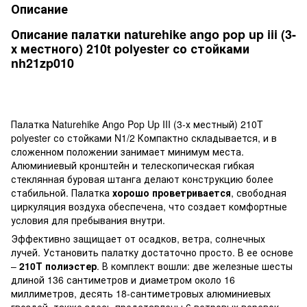
Описание
Описание палатки naturehike ango pop up iii (3-
х местного) 210t polyester со стойками
nh21zp010
Палатка Naturehike Ango Pop Up III (3-х местный) 210T
polyester со стойками N1/2 Компактно складывается, и в
сложенном положении занимает минимум места.
Алюминиевый кронштейн и телескопическая гибкая
стеклянная буровая штанга делают конструкцию более
стабильной. Палатка
хорошо проветривается
, свободная
циркуляция воздуха обеспечена, что создает комфортные
условия для пребывания внутри.
Эффективно защищает от осадков, ветра, солнечных
лучей. Установить палатку достаточно просто. В ее основе
–
210Т полиэстер
. В комплект вошли: две железные шесты
длиной 136 сантиметров и диаметром около 16
миллиметров, десять 18-сантиметровых алюминиевых
гвоздей, также здесь представлены 6 ветровых веревок