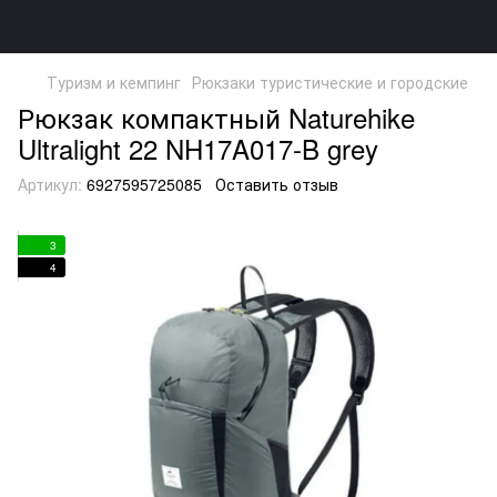
Туризм и кемпинг
Рюкзаки туристические и городские
Рюкзак компактный Naturehike
Ultralight 22 NH17A017-B grey
Артикул:
6927595725085
Оставить отзыв
3
4