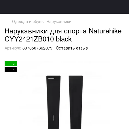
Одежда и обувь
Нарукавники
Нарукавники для спорта Naturehike
CYY2421ZB010 black
Артикул:
6976507662079
Оставить отзыв
3
4