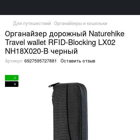
Для путешествий
Органайзеры и кошельки
Органайзер дорожный Naturehike
Travel wallet RFID-Blocking LX02
NH18X020-B черный
Артикул:
6927595727881
Оставить отзыв
3
4