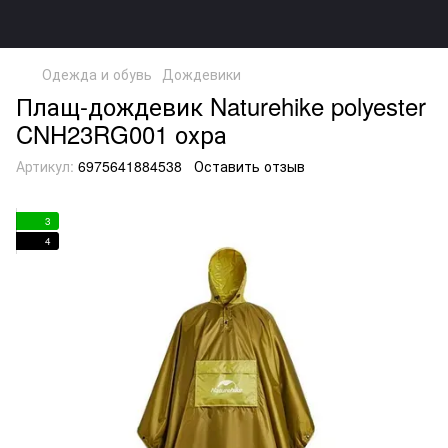
Одежда и обувь
Дождевики
Плащ-дождевик Naturehike polyester
CNH23RG001 охра
Артикул:
6975641884538
Оставить отзыв
3
4