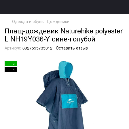
Одежда и обувь
Дождевики
Плащ-дождевик Naturehike polyester
L NH19Y036-Y сине-голубой
Артикул:
6927595735312
Оставить отзыв
3
4