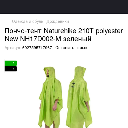
Одежда и обувь
Дождевики
Пончо-тент Naturehike 210T polyester
New NH17D002-M зеленый
Артикул:
6927595717967
Оставить отзыв
3
4