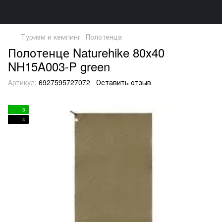
Туризм и кемпинг
Полотенца
Полотенце Naturehike 80х40
NH15A003-P green
Артикул:
6927595727072
Оставить отзыв
3
4