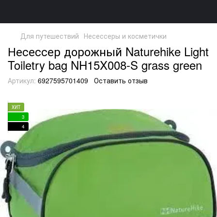
Для путешествий
Несессеры и косметички
Несессер дорожный Naturehike Light
Toiletry bag NH15X008-S grass green
Артикул:
6927595701409
Оставить отзыв
ХИТ
3
4