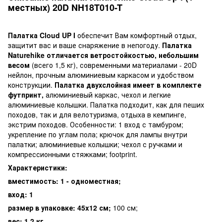
местных) 20D NH18T010-T
Палатка Cloud UP I
обеспечит Вам комфортный отдых,
защитит вас и ваше снаряжение в непогоду.
Палатка
Naturehike отличается ветростойкостью, небольшим
весом
(всего 1,5 кг), современными материалами - 20D
нейлон, прочным алюминиевым каркасом и удобством
конструкции.
Палатка двухслойная имеет в комплекте
футпринт,
алюминиевый каркас, чехол и легкие
алюминиевые колышки. Палатка подходит, как для пеших
походов, так и для велотуризма, отдыха в кемпинге,
экстрим походов. Особенности: 1 вход с тамбуром;
укрепление по углам пола; крючок для лампы внутри
палатки; алюминиевые колышки; чехол с ручками и
компрессионными стяжками; footprint.
Характеристики:
вместимость: 1 - одноместная;
вход: 1
размер в упаковке: 45x12 см;
100 см;
вес: 1,2 кг