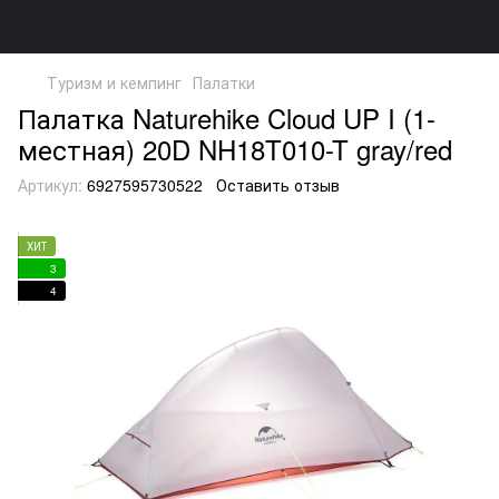
Туризм и кемпинг
Палатки
Палатка Naturehike Cloud UP I (1-
местная) 20D NH18T010-T gray/red
Артикул:
6927595730522
Оставить отзыв
ХИТ
3
4