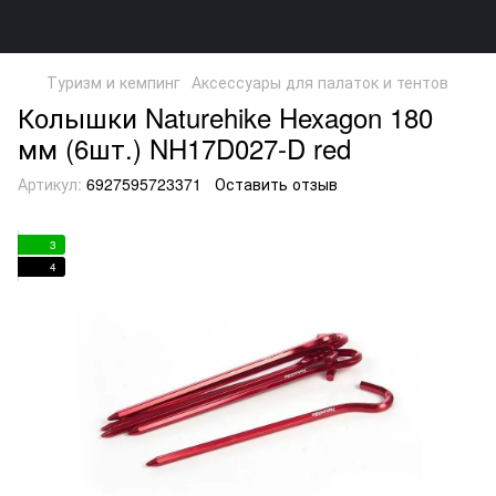
Туризм и кемпинг
Аксессуары для палаток и тентов
Колышки Naturehike Hexagon 180
мм (6шт.) NH17D027-D red
Артикул:
6927595723371
Оставить отзыв
3
4