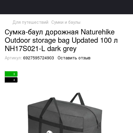
Для путешествий
Сумки и баулы
Сумка-баул дорожная Naturehike
Outdoor storage bag Updated 100 л
NH17S021-L dark grey
Артикул:
6927595724903
Оставить отзыв
3
4