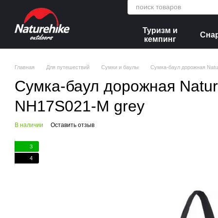
Перейти к основному контенту
Туризм и
Сна
кемпинг
Главная
Для путешествий
Сумки и баулы
Сумка-баул дорожная Natur
Сумка-баул дорожная Nature
NH17S021-M grey
В наличии
Оставить отзыв
3
4