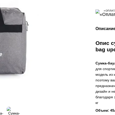
«ОПЛАТ
3 плат
Описани
Опис с
bag up
Сумка-баул
для спорти
модель из 
поэтому ва
предназнач
дизайн и н
благодаря 
кг
Объем: 45