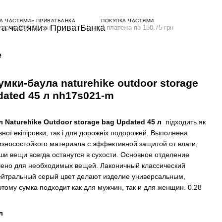
А ЧАСТЯМИ» ПРИВАТБАНКА
ПОКУПКА ЧАСТЯМИ
ежа по 201.00 грн
4 платежа по 150.75 грн
е
умки-баула naturehike outdoor storage
dated 45 л nh17s021-m
 Naturehike Outdoor storage bag Updated 45 л
підходить як
вної екіпіровки, так і для дорожніх подорожей. Выполнена
износостойкого материала с эффективной защитой от влаги,
ши вещи всегда останутся в сухости. Основное отделение
ено для необходимых вещей. Лаконичный классический
ейтральный серый цвет делают изделие универсальным,
этому сумка подходит как для мужчин, так и для женщин. 0.28
л