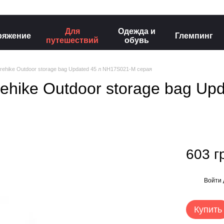
Для
Одежда и
ряжение
Глемпинг
путешествий
обувь
ehike Outdoor storage bag Updated 45 л NH17S021-M серая
hike Outdoor storage bag Upd
603 г
Войти
%
Купить