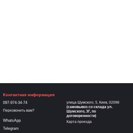
Контактная информация
097-974-34-74
улица Шумского, 5, Киев, 02098
(самовывоз cо склада ул.
Перезвонить вам?
Шумского, 3Г, по
договоренности)
WhatsApp
Карта проезда
Telegram