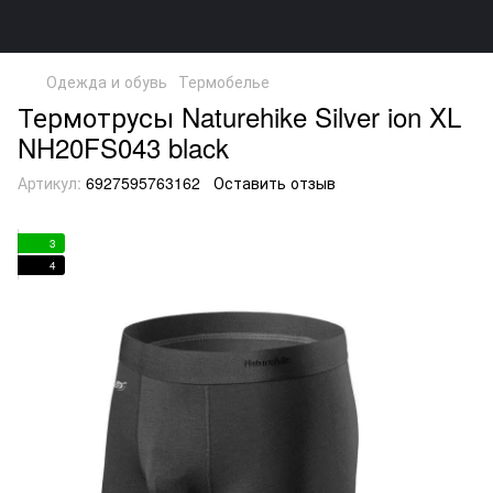
Одежда и обувь
Термобелье
Термотрусы Naturehike Silver ion XL
NH20FS043 black
Артикул:
6927595763162
Оставить отзыв
3
4