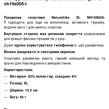
nh19s005-t
Рукавички спортивні Naturehike ХL NH19S005-
T
підходять для їзди на велосипеді, активного туризму,
водіння авто і для занять спортом.
Внутрішня сторона має резинове покриття
розраховане
для кращої фіксації предметів у руці.
Дуже
зручно користуватися телефоном
в цих рукавичках.
Можна працювати із сенсорним екраном.
Спортивні рукавички мають гарний зовнішній вигляд та
зручні для повсякденного використання.
Характеристики:
Матеріал: 92% пиліестер, спандекс 8%
Розмір: ХL
Ширина: 10.5 см
Вага: 50 г