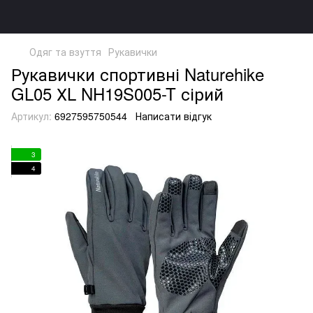
Одяг та взуття
Рукавички
Рукавички спортивні Naturehike
GL05 ХL NH19S005-T сірий
Артикул:
6927595750544
Написати відгук
3
4