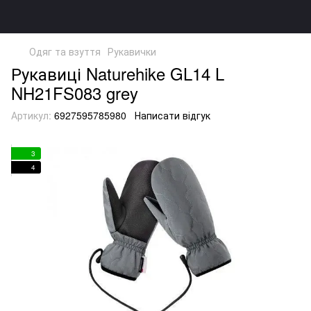
Одяг та взуття
Рукавички
Рукавиці Naturehike GL14 L
NH21FS083 grey
Артикул:
6927595785980
Написати відгук
3
4