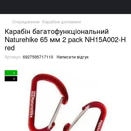
Спорядження
Карабіни допоміжні
Карабін багатофункціональний
Naturehike 65 мм 2 pack NH15A002-H
red
Артикул:
6927595717110
Написати відгук
3
4