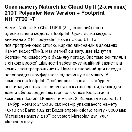
Опис намету Naturehike Cloud Up II (2-х місних)
210T Polyester New Version + Footprint
NH17T001-T
Намет Naturehike Cloud UP II (2 - двомісний) нова
вдосконалена модель + footprint. Дуже легка модель
виконана з 210T polyester. Намет Cloud UP II з
повітропроникною сіткою. Каркас виконаний з алюмінію.
Намет водостійкий, має легкий од вагу, дає відчуття
безпеки та комфорту в будь-яку погоду. Система вентиляції
з сіткою високої щільності забезпечує надійний захист від
комах і повітропроникність. Намет створений для походів,
велопоходів і комфортного відпочинку в кемпінгу. У
комплекті є footprint. Особливості: 1 вхід з тамбуром;
вентиляційні вікна; посилення по кутах підлоги; гачок для
лампи або всередині ліхтаря; алюмінієві Колышки; в
комплекті footprint.Кількість місць: 2; Кількість входів: 1; 1
Тамбур; Розмір: 215х130 см; Розмір упакованого намету:
40х13 см; Вага: 1,82 кг; Водонепроникність: тенту - 3000 мм;
Матеріал намету: 210T polyester; Матеріал дуг: 7001
aluminum alloy.