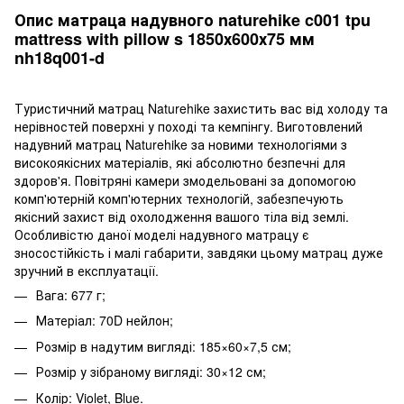
Опис матраца надувного naturehike c001 tpu
mattress with pillow s 1850х600х75 мм
nh18q001-d
Туристичний матрац Naturehike захистить вас від холоду та
нерівностей поверхні у поході та кемпінгу. Виготовлений
надувний матрац Naturehike за новими технологіями з
високоякісних матеріалів, які абсолютно безпечні для
здоров'я. Повітряні камери змодельовані за допомогою
комп'ютерній комп'ютерних технологій, забезпечують
якісний захист від охолодження вашого тіла від землі.
Особливістю даної моделі надувного матрацу є
зносостійкість і малі габарити, завдяки цьому матрац дуже
зручний в експлуатації.
Вага: 677 г;
Матеріал: 70D нейлон;
Розмір в надутим вигляді: 185×60×7,5 см;
Розмір у зібраному вигляді: 30×12 см;
Колір: Violet, Blue.