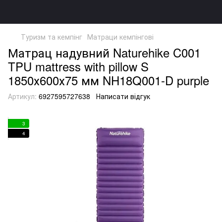
Туризм та кемпінг
Матраци кемпінгові
Матрац надувний Naturehike C001
TPU mattress with pillow S
1850х600х75 мм NH18Q001-D purple
Артикул:
6927595727638
Написати відгук
3
4